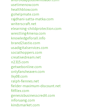
usetimenow.com
healthblow.com
gohelpmate.com
rajdhani-satta-matka.com
writerscraft.net
elearning-childprotection.com
wrestling4mena.com
knowledgeforall.info
brand2lastio.com
usadigitalservices.com
socialhoppers.com
creativedream.net
n2315.com
getwebonline.com
onlyfansheaven.com
lky08.com
ralph-fiennes.net
fielder-maximum-discount.net
fitfllex.com
genesisbusinesscredit.com
inforuang.com
kindsmarket.com