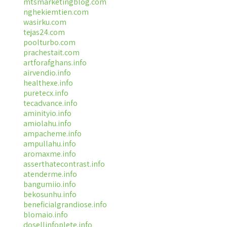
mtsmarketingblog.com
nghekiemtien.com
wasirku.com
tejas24.com
poolturbo.com
prachestait.com
artforafghans.info
airvendio.info
healthexe.info
puretecx.info
tecadvance.info
aminityio.info
amiolahu.info
ampacheme.info
ampullahu.info
aromaxme.info
asserthatecontrast.info
atenderme.info
bangumiio.info
bekosunhu.info
beneficialgrandiose.info
blomaio.info
dosellinfoplete.info