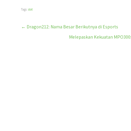
Tags:
slot
Post
←
Dragon212: Nama Besar Berikutnya di Esports
Melepaskan Kekuatan MPO300:
navigation