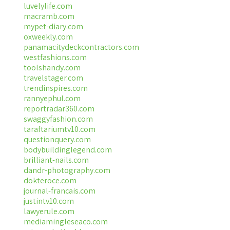
luvelylife.com
macramb.com
mypet-diary.com
oxweekly.com
panamacitydeckcontractors.com
westfashions.com
toolshandy.com
travelstager.com
trendinspires.com
rannyephul.com
reportradar360.com
swaggyfashion.com
taraftariumtv10.com
questionquery.com
bodybuildinglegend.com
brilliant-nails.com
dandr-photography.com
dokteroce.com
journal-francais.com
justintv10.com
lawyerule.com
mediamingleseaco.com