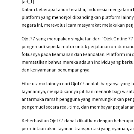
[ad_1]
Dalam beberapa tahun terakhir, Indonesia mengalami l
platform yang menonjol dibandingkan platform lainny
negara ini, merevolusi cara masyarakat melakukan per
Ojol77 yang merupakan singkatan dari “Ojek Online
pengemudi sepeda motor untuk perjalanan on-demand.
fokusnya pada keamanan dan keandalan. Platform ini 
memastikan bahwa mereka adalah individu yang berku
dan kenyamanan penumpangnya.
Fitur utama lainnya dari Ojol77 adalah harganya yang t
layanannya, menjadikannya pilihan menarik bagi wisata
antarmuka ramah pengguna yang memungkinkan peng
pengemudi secara real-time, dan membayar perjalanan 
Keberhasilan Ojol77 dapat dikaitkan dengan beberapa
permintaan akan layanan transportasi yang nyaman, and