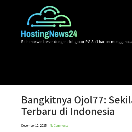
Skip
to
content
Raih maxwin besar dengan slot gacor PG Soft hari ini menggunakan
Bangkitnya Ojol77: Seki
Terbaru di Indonesia
December 12, 2025
|
No Comments