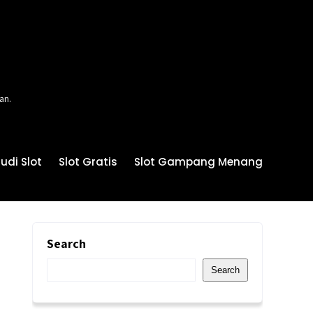
an.
udi Slot
Slot Gratis
Slot Gampang Menang
Search
Search