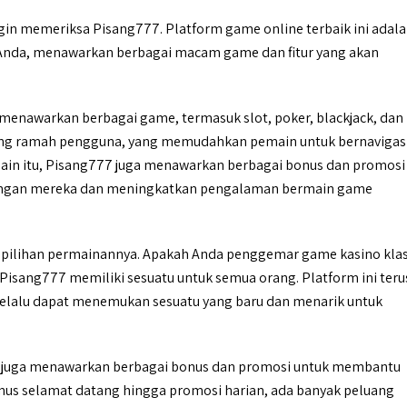
gin memeriksa Pisang777. Platform game online terbaik ini adal
nda, menawarkan berbagai macam game dan fitur yang akan
menawarkan berbagai game, termasuk slot, poker, blackjack, dan
 yang ramah pengguna, yang memudahkan pemain untuk bernavigas
lain itu, Pisang777 juga menawarkan berbagai bonus dan promosi
ngan mereka dan meningkatkan pengalaman bermain game
gai pilihan permainannya. Apakah Anda penggemar game kasino klas
, Pisang777 memiliki sesuatu untuk semua orang. Platform ini teru
lalu dapat menemukan sesuatu yang baru dan menarik untuk
 juga menawarkan berbagai bonus dan promosi untuk membantu
s selamat datang hingga promosi harian, ada banyak peluang