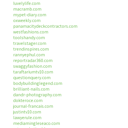
luvelylife.com
macramb.com
mypet-diary.com
oxweekly.com
panamacitydeckcontractors.com
westfashions.com
toolshandy.com
travelstager.com
trendinspires.com
rannyephul.com
reportradar360.com
swaggyfashion.com
taraftariumtv10.com
questionquery.com
bodybuildinglegend.com
brilliant-nails.com
dandr-photography.com
dokteroce.com
journal-francais.com
justintv10.com
lawyerule.com
mediamingleseaco.com