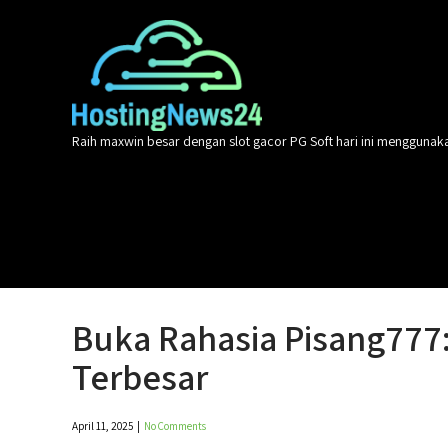
Skip
to
content
Raih maxwin besar dengan slot gacor PG Soft hari ini menggunakan
Buka Rahasia Pisang777
Terbesar
April 11, 2025
|
No Comments