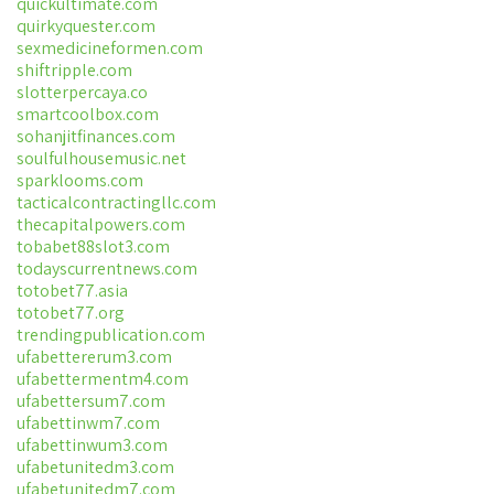
quickultimate.com
quirkyquester.com
sexmedicineformen.com
shiftripple.com
slotterpercaya.co
smartcoolbox.com
sohanjitfinances.com
soulfulhousemusic.net
sparklooms.com
tacticalcontractingllc.com
thecapitalpowers.com
tobabet88slot3.com
todayscurrentnews.com
totobet77.asia
totobet77.org
trendingpublication.com
ufabettererum3.com
ufabettermentm4.com
ufabettersum7.com
ufabettinwm7.com
ufabettinwum3.com
ufabetunitedm3.com
ufabetunitedm7.com