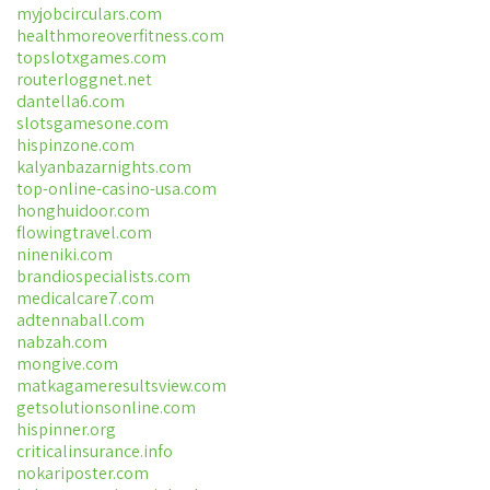
myjobcirculars.com
healthmoreoverfitness.com
topslotxgames.com
routerloggnet.net
dantella6.com
slotsgamesone.com
hispinzone.com
kalyanbazarnights.com
top-online-casino-usa.com
honghuidoor.com
flowingtravel.com
nineniki.com
brandiospecialists.com
medicalcare7.com
adtennaball.com
nabzah.com
mongive.com
matkagameresultsview.com
getsolutionsonline.com
hispinner.org
criticalinsurance.info
nokariposter.com