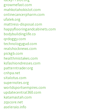
growmefast.com
mahkotahokislot.com
onlinecancerpharm.com
ufalek.org
mattress-disposal.com
happyflooringandcabinets.com
bodybuildinglife.co
qrdoggy.com
technologygud.com
realshocknews.com
pickgb.com
healthmistakes.com
ksfashiondresses.com
patterntrader.org
cnhpa.net
sitalotus.com
supernotes.org
worldsportsempires.com
updatecentral360.com
katamastah.com
zqscore.net
aseleraio.info