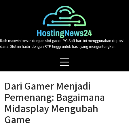
Skip
to
content
Raih maxwin besar dengan slot gacor PG Soft hari ini menggunakan deposit
dana. Slot ini hadir dengan RTP tinggi untuk hasil yang menguntungkan.
Dari Gamer Menjadi
Pemenang: Bagaimana
Midasplay Mengubah
Game