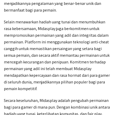
menjadikannya pengalaman yang benar-benar unik dan
bermanfaat bagi para pemain.
Selain menawarkan hadiah uang tunai dan menumbuhkan
rasa kebersamaan, Midasplay juga berkomitmen untuk
mempromosikan permainan yang adil dan integritas dalam
permainan. Platform ini menggunakan teknologi anti-cheat
canggih untuk memastikan persaingan yang setara bagi
semua pemain, dan secara aktif memantau permainan untuk
mencegah kecurangan dan penipuan. Komitmen terhadap
permainan yang adil ini telah membuat Midasplay
mendapatkan kepercayaan dan rasa hormat dari para gamer
di seluruh dunia, menjadikannya pilihan populer bagi para
pemain kompetitif.
Secara keseluruhan, Midasplay adalah pengubah permainan
bagi para gamer di mana pun. Dengan kombinasi unik antara
hadiah uang tunai, keterlibatan komunitas, dan fair play,