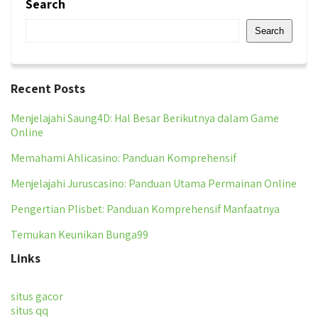
Search
Search
Recent Posts
Menjelajahi Saung4D: Hal Besar Berikutnya dalam Game
Online
Memahami Ahlicasino: Panduan Komprehensif
Menjelajahi Juruscasino: Panduan Utama Permainan Online
Pengertian Plisbet: Panduan Komprehensif Manfaatnya
Temukan Keunikan Bunga99
Links
situs gacor
situs qq