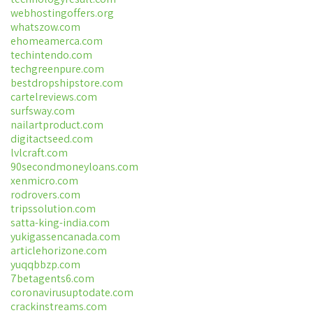
webhostingoffers.org
whatszow.com
ehomeamerca.com
techintendo.com
techgreenpure.com
bestdropshipstore.com
cartelreviews.com
surfsway.com
nailartproduct.com
digitactseed.com
lvlcraft.com
90secondmoneyloans.com
xenmicro.com
rodrovers.com
tripssolution.com
satta-king-india.com
yukigassencanada.com
articlehorizone.com
yuqqbbzp.com
7betagents6.com
coronavirusuptodate.com
crackinstreams.com