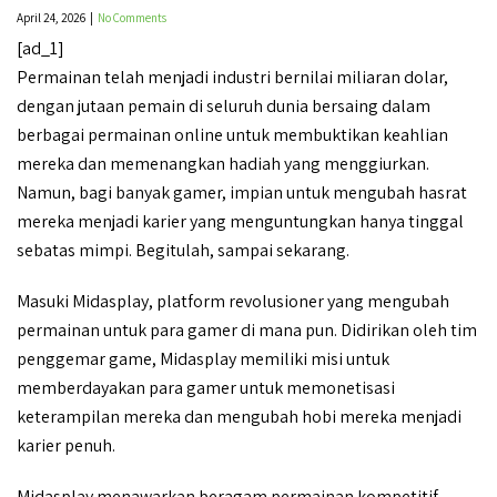
April 24, 2026
|
No Comments
[ad_1]
Permainan telah menjadi industri bernilai miliaran dolar,
dengan jutaan pemain di seluruh dunia bersaing dalam
berbagai permainan online untuk membuktikan keahlian
mereka dan memenangkan hadiah yang menggiurkan.
Namun, bagi banyak gamer, impian untuk mengubah hasrat
mereka menjadi karier yang menguntungkan hanya tinggal
sebatas mimpi. Begitulah, sampai sekarang.
Masuki Midasplay, platform revolusioner yang mengubah
permainan untuk para gamer di mana pun. Didirikan oleh tim
penggemar game, Midasplay memiliki misi untuk
memberdayakan para gamer untuk memonetisasi
keterampilan mereka dan mengubah hobi mereka menjadi
karier penuh.
Midasplay menawarkan beragam permainan kompetitif