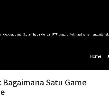
 deposit dana. Slot ini hadir dengan RTP tinggi untuk hasil yang menguntungk
Home
J
8: Bagaimana Satu Game
me