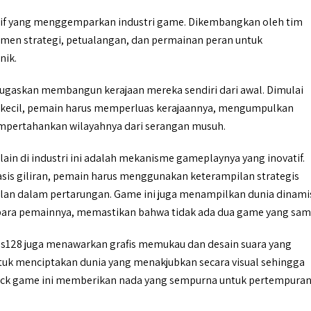
tif yang menggemparkan industri game. Dikembangkan oleh tim
men strategi, petualangan, dan permainan peran untuk
nik.
ugaskan membangun kerajaan mereka sendiri dari awal. Dimulai
h kecil, pemain harus memperluas kerajaannya, mengumpulkan
empertahankan wilayahnya dari serangan musuh.
n di industri ini adalah mekanisme gameplaynya yang inovatif.
sis giliran, pemain harus menggunakan keterampilan strategis
an dalam pertarungan. Game ini juga menampilkan dunia dinami
para pemainnya, memastikan bahwa tidak ada dua game yang sam
s128 juga menawarkan grafis memukau dan desain suara yang
tuk menciptakan dunia yang menakjubkan secara visual sehingga
rack game ini memberikan nada yang sempurna untuk pertempura