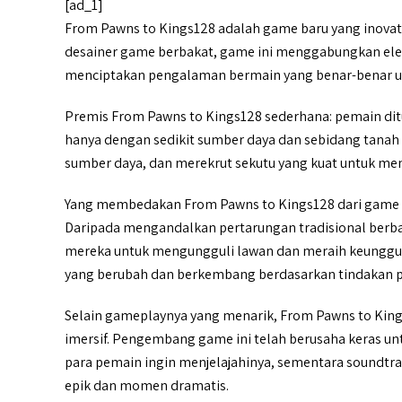
[ad_1]
From Pawns to Kings128 adalah game baru yang inova
desainer game berbakat, game ini menggabungkan ele
menciptakan pengalaman bermain yang benar-benar u
Premis From Pawns to Kings128 sederhana: pemain dit
hanya dengan sedikit sumber daya dan sebidang tana
sumber daya, dan merekrut sekutu yang kuat untuk m
Yang membedakan From Pawns to Kings128 dari game lai
Daripada mengandalkan pertarungan tradisional berba
mereka untuk mengungguli lawan dan meraih keunggul
yang berubah dan berkembang berdasarkan tindakan 
Selain gameplaynya yang menarik, From Pawns to King
imersif. Pengembang game ini telah berusaha keras un
para pemain ingin menjelajahinya, sementara soundt
epik dan momen dramatis.