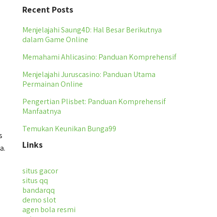
Recent Posts
Menjelajahi Saung4D: Hal Besar Berikutnya
dalam Game Online
Memahami Ahlicasino: Panduan Komprehensif
Menjelajahi Juruscasino: Panduan Utama
Permainan Online
Pengertian Plisbet: Panduan Komprehensif
Manfaatnya
Temukan Keunikan Bunga99
s
Links
a.
situs gacor
situs qq
bandarqq
n
demo slot
agen bola resmi