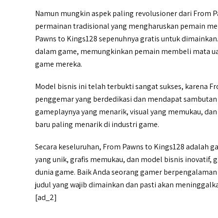
Namun mungkin aspek paling revolusioner dari From Pa
permainan tradisional yang mengharuskan pemain mem
Pawns to Kings128 sepenuhnya gratis untuk dimainkan
dalam game, memungkinkan pemain membeli mata uan
game mereka.
Model bisnis ini telah terbukti sangat sukses, karen
penggemar yang berdedikasi dan mendapat sambutan ha
gameplaynya yang menarik, visual yang memukau, dan p
baru paling menarik di industri game.
Secara keseluruhan, From Pawns to Kings128 adalah 
yang unik, grafis memukau, dan model bisnis inovatif,
dunia game. Baik Anda seorang gamer berpengalaman 
judul yang wajib dimainkan dan pasti akan meninggal
[ad_2]