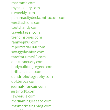
macramb.com
mypet-diary.com
oxweekly.com
panamacitydeckcontractors.com
westfashions.com
toolshandy.com
travelstager.com
trendinspires.com
rannyephul.com
reportradar360.com
swaggyfashion.com
taraftariumtv10.com
questionquery.com
bodybuildinglegend.com
brilliant-nails.com
dandr-photography.com
dokteroce.com
journal-francais.com
justintv10.com
lawyerule.com
mediamingleseaco.com
mtsmarketingblog.com