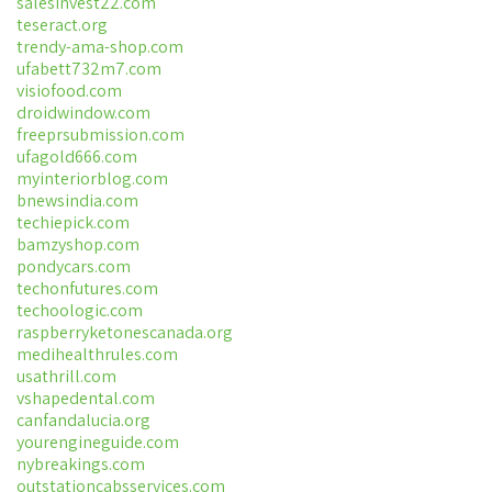
salesinvest22.com
teseract.org
trendy-ama-shop.com
ufabett732m7.com
visiofood.com
droidwindow.com
freeprsubmission.com
ufagold666.com
myinteriorblog.com
bnewsindia.com
techiepick.com
bamzyshop.com
pondycars.com
techonfutures.com
techoologic.com
raspberryketonescanada.org
medihealthrules.com
usathrill.com
vshapedental.com
canfandalucia.org
yourengineguide.com
nybreakings.com
outstationcabsservices.com