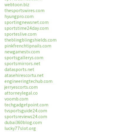
webtoon.biz
thesportswires.com
hyungpro.com
sportingnewsnet.com
sportstime24day.com
sporteslive.com
theblingblingshields.com
pinkfrenchtipnails.com
newgamestv.com
sportsgallerys.com
sportsmirrors.net
datasports.net
atasehirescortu.net
engineeringtechub.com
jerryescorts.com
attorneylegal.co
voomb.com
techgadgetpoint.com
tvsportsguide24.com
sportsreviews24.com
dubai360blog.com
lucky77slot.org