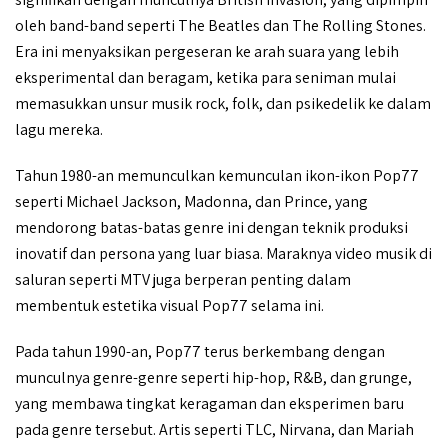
oleh band-band seperti The Beatles dan The Rolling Stones.
Era ini menyaksikan pergeseran ke arah suara yang lebih
eksperimental dan beragam, ketika para seniman mulai
memasukkan unsur musik rock, folk, dan psikedelik ke dalam
lagu mereka.
Tahun 1980-an memunculkan kemunculan ikon-ikon Pop77
seperti Michael Jackson, Madonna, dan Prince, yang
mendorong batas-batas genre ini dengan teknik produksi
inovatif dan persona yang luar biasa. Maraknya video musik di
saluran seperti MTV juga berperan penting dalam
membentuk estetika visual Pop77 selama ini.
Pada tahun 1990-an, Pop77 terus berkembang dengan
munculnya genre-genre seperti hip-hop, R&B, dan grunge,
yang membawa tingkat keragaman dan eksperimen baru
pada genre tersebut. Artis seperti TLC, Nirvana, dan Mariah