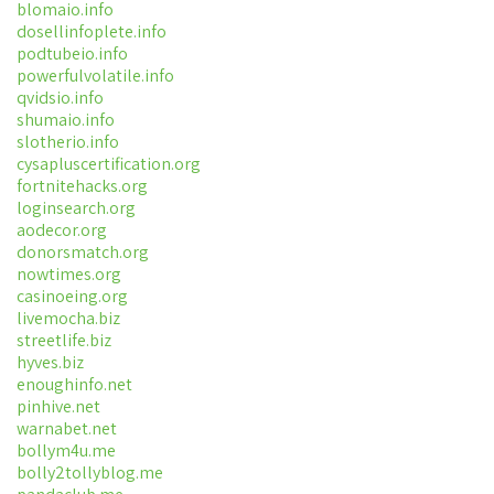
blomaio.info
dosellinfoplete.info
podtubeio.info
powerfulvolatile.info
qvidsio.info
shumaio.info
slotherio.info
cysapluscertification.org
fortnitehacks.org
loginsearch.org
aodecor.org
donorsmatch.org
nowtimes.org
casinoeing.org
livemocha.biz
streetlife.biz
hyves.biz
enoughinfo.net
pinhive.net
warnabet.net
bollym4u.me
bolly2tollyblog.me