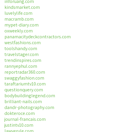
inforuang.com
kindsmarket.com
luvelylife.com
macramb.com
mypet-diary.com
oxweekly.com
panamacitydeckcontractors.com
westfashions.com
toolshandy.com
travelstager.com
trendinspires.com
rannyephul.com
reportradar360.com
swaggyfashion.com
taraftariumtv10.com
questionquery.com
bodybuildinglegend.com
brilliant-nails.com
dandr-photography.com
dokteroce.com
journal-francais.com
justintv10.com
lawyerule.com