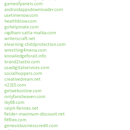
gameofpanels.com
androidappsdownloader.com
usetimenow.com
healthblow.com
gohelpmate.com
rajdhani-satta-matka.com
writerscraft.net
elearning-childprotection.com
wrestling4mena.com
knowledgeforall.info
brand2lastio.com
usadigitalservices.com
socialhoppers.com
creativedream.net
n2315.com
getwebonline.com
onlyfansheaven.com
lky08.com
ralph-fiennes.net
fielder-maximum-discount.net
fitfllex.com
genesisbusinesscredit.com