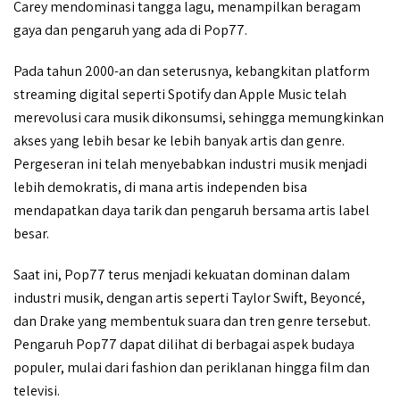
Carey mendominasi tangga lagu, menampilkan beragam
gaya dan pengaruh yang ada di Pop77.
Pada tahun 2000-an dan seterusnya, kebangkitan platform
streaming digital seperti Spotify dan Apple Music telah
merevolusi cara musik dikonsumsi, sehingga memungkinkan
akses yang lebih besar ke lebih banyak artis dan genre.
Pergeseran ini telah menyebabkan industri musik menjadi
lebih demokratis, di mana artis independen bisa
mendapatkan daya tarik dan pengaruh bersama artis label
besar.
Saat ini, Pop77 terus menjadi kekuatan dominan dalam
industri musik, dengan artis seperti Taylor Swift, Beyoncé,
dan Drake yang membentuk suara dan tren genre tersebut.
Pengaruh Pop77 dapat dilihat di berbagai aspek budaya
populer, mulai dari fashion dan periklanan hingga film dan
televisi.