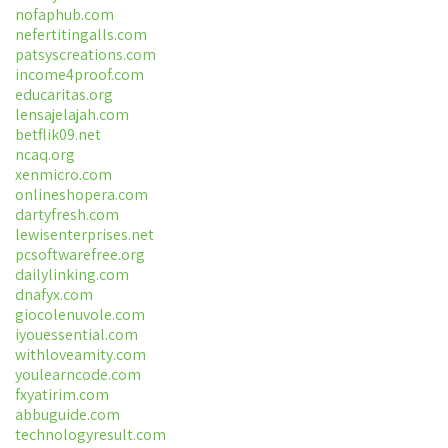
nofaphub.com
nefertitingalls.com
patsyscreations.com
income4proof.com
educaritas.org
lensajelajah.com
betflik09.net
ncaq.org
xenmicro.com
onlineshopera.com
dartyfresh.com
lewisenterprises.net
pcsoftwarefree.org
dailylinking.com
dnafyx.com
giocolenuvole.com
iyouessential.com
withloveamity.com
youlearncode.com
fxyatirim.com
abbuguide.com
technologyresult.com