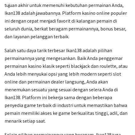
tujuan akhir untuk memenuhi kebutuhan permainan Anda,
Ikan138 adalah jawabannya. Platform kasino online populer
ini dengan cepat menjadi favorit di kalangan pemain di
seluruh dunia, berkat beragam permainannya, bonus besar,
dan layanan pelanggan terbaik.
Salah satu daya tarik terbesar Ikan138 adalah pilihan
permainannya yang mengesankan. Baik Anda penggemar
permainan kasino klasik seperti blackjack dan roulette, atau
Anda lebih menyukai opsi yang lebih modern seperti slot
online dan permainan dealer langsung, Anda akan
menemukan sesuatu yang sesuai dengan selera Anda di
Ikan138. Platform ini bekerja sama dengan beberapa
penyedia game terbaik di industri untuk memastikan bahwa
pemain memiliki akses ke game berkualitas tinggi, adil, dan
menarik setiap saat.
Selain pilihan permainannya yang beragam, Ikan138 juga