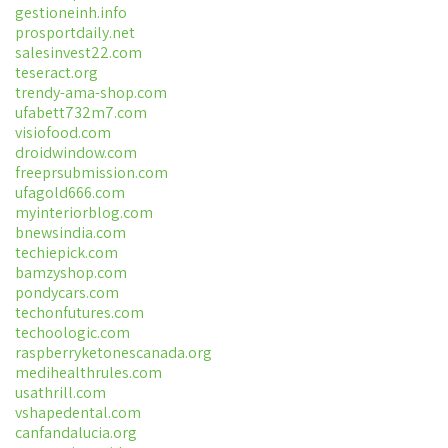
gestioneinh.info
prosportdaily.net
salesinvest22.com
teseract.org
trendy-ama-shop.com
ufabett732m7.com
visiofood.com
droidwindow.com
freeprsubmission.com
ufagold666.com
myinteriorblog.com
bnewsindia.com
techiepick.com
bamzyshop.com
pondycars.com
techonfutures.com
techoologic.com
raspberryketonescanada.org
medihealthrules.com
usathrill.com
vshapedental.com
canfandalucia.org