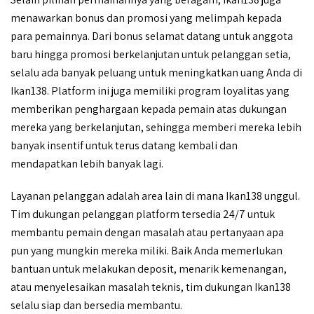
menawarkan bonus dan promosi yang melimpah kepada
para pemainnya. Dari bonus selamat datang untuk anggota
baru hingga promosi berkelanjutan untuk pelanggan setia,
selalu ada banyak peluang untuk meningkatkan uang Anda di
Ikan138. Platform ini juga memiliki program loyalitas yang
memberikan penghargaan kepada pemain atas dukungan
mereka yang berkelanjutan, sehingga memberi mereka lebih
banyak insentif untuk terus datang kembali dan
mendapatkan lebih banyak lagi.
Layanan pelanggan adalah area lain di mana Ikan138 unggul.
Tim dukungan pelanggan platform tersedia 24/7 untuk
membantu pemain dengan masalah atau pertanyaan apa
pun yang mungkin mereka miliki. Baik Anda memerlukan
bantuan untuk melakukan deposit, menarik kemenangan,
atau menyelesaikan masalah teknis, tim dukungan Ikan138
selalu siap dan bersedia membantu.