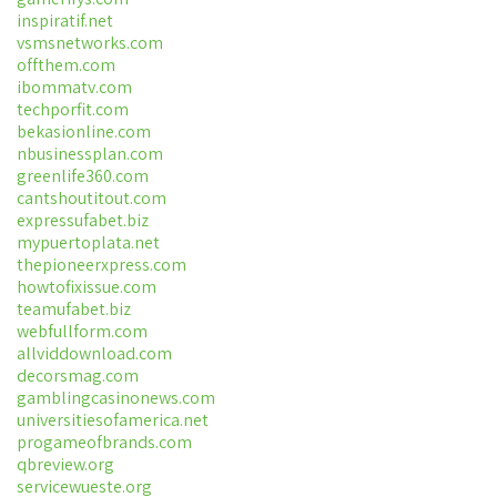
inspiratif.net
vsmsnetworks.com
offthem.com
ibommatv.com
techporfit.com
bekasionline.com
nbusinessplan.com
greenlife360.com
cantshoutitout.com
expressufabet.biz
mypuertoplata.net
thepioneerxpress.com
howtofixissue.com
teamufabet.biz
webfullform.com
allviddownload.com
decorsmag.com
gamblingcasinonews.com
universitiesofamerica.net
progameofbrands.com
qbreview.org
servicewueste.org