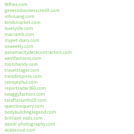
fitfllex.com
genesisbusinesscredit.com
inforuang.com
kindsmarket.com
luvelylife.com
macramb.com
mypet-diary.com
oxweekly.com
panamacitydeckcontractors.com
westfashions.com
toolshandy.com
travelstager.com
trendinspires.com
rannyephul.com
reportradar360.com
swaggyfashion.com
taraftariumtv10.com
questionquery.com
bodybuildinglegend.com
brilliant-nails.com
dandr-photography.com
dokteroce.com