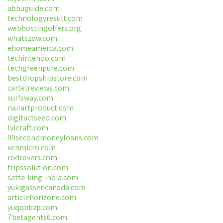
abbuguide.com
technologyresult.com
webhostingoffers.org
whatszow.com
ehomeamerca.com
techintendo.com
techgreenpure.com
bestdropshipstore.com
cartelreviews.com
surfsway.com
nailartproduct.com
digitactseed.com
lvlcraft.com
90secondmoneyloans.com
xenmicro.com
rodrovers.com
tripssolution.com
satta-king-india.com
yukigassencanada.com
articlehorizone.com
yuqqbbzp.com
7betagents6.com