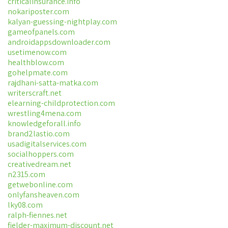
criticalinsurance.info
nokariposter.com
kalyan-guessing-nightplay.com
gameofpanels.com
androidappsdownloader.com
usetimenow.com
healthblow.com
gohelpmate.com
rajdhani-satta-matka.com
writerscraft.net
elearning-childprotection.com
wrestling4mena.com
knowledgeforall.info
brand2lastio.com
usadigitalservices.com
socialhoppers.com
creativedream.net
n2315.com
getwebonline.com
onlyfansheaven.com
lky08.com
ralph-fiennes.net
fielder-maximum-discount.net