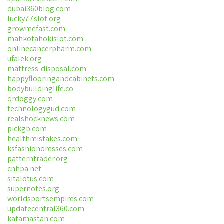
dubai360blog.com
lucky77slot.org
growmefast.com
mahkotahokislot.com
onlinecancerpharm.com
ufalek.org
mattress-disposal.com
happyflooringandcabinets.com
bodybuildinglife.co
qrdoggy.com
technologygud.com
realshocknews.com
pickgb.com
healthmistakes.com
ksfashiondresses.com
patterntrader.org
cnhpa.net
sitalotus.com
supernotes.org
worldsportsempires.com
updatecentral360.com
katamastah.com