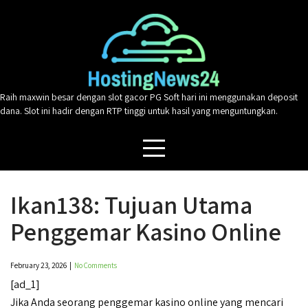
Skip
to
content
Raih maxwin besar dengan slot gacor PG Soft hari ini menggunakan deposit
dana. Slot ini hadir dengan RTP tinggi untuk hasil yang menguntungkan.
Ikan138: Tujuan Utama
Penggemar Kasino Online
February 23, 2026
|
No Comments
[ad_1]
Jika Anda seorang penggemar kasino online yang mencari