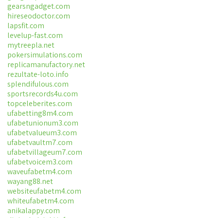
gearsngadget.com
hireseodoctor.com
lapsfit.com
levelup-fast.com
mytreepla.net
pokersimulations.com
replicamanufactory.net
rezultate-loto.info
splendifulous.com
sportsrecords4u.com
topceleberites.com
ufabetting8m4.com
ufabetunionum3.com
ufabetvalueum3.com
ufabetvaultm7.com
ufabetvillageum7.com
ufabetvoicem3.com
waveufabetm4.com
wayang88.net
websiteufabetm4.com
whiteufabetm4.com
anikalappy.com