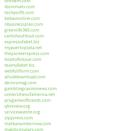
offthem.com
ibommatv.com
techporfit.com
bekasionline.com
nbusinessplan.com
greenlife360.com
cantshoutitout.com
expressufabet.biz
mypuertoplata.net
thepioneerxpress.com
howtofixissue.com
teamufabet.biz
webfullform.com
allviddownload.com
decorsmag.com
gamblingcasinonews.com
universitiesofamerica.net
progameofbrands.com
qbreview.org
servicewueste.org
zippyrevs.com
matkanumbernow.com
myjobcirculars.com