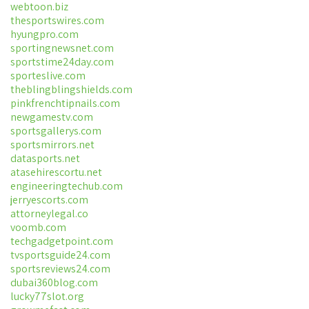
webtoon.biz
thesportswires.com
hyungpro.com
sportingnewsnet.com
sportstime24day.com
sporteslive.com
theblingblingshields.com
pinkfrenchtipnails.com
newgamestv.com
sportsgallerys.com
sportsmirrors.net
datasports.net
atasehirescortu.net
engineeringtechub.com
jerryescorts.com
attorneylegal.co
voomb.com
techgadgetpoint.com
tvsportsguide24.com
sportsreviews24.com
dubai360blog.com
lucky77slot.org