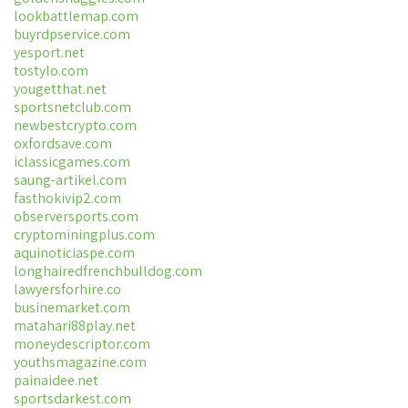
lookbattlemap.com
buyrdpservice.com
yesport.net
tostylo.com
yougetthat.net
sportsnetclub.com
newbestcrypto.com
oxfordsave.com
iclassicgames.com
saung-artikel.com
fasthokivip2.com
observersports.com
cryptominingplus.com
aquinoticiaspe.com
longhairedfrenchbulldog.com
lawyersforhire.co
businemarket.com
matahari88play.net
moneydescriptor.com
youthsmagazine.com
painaidee.net
sportsdarkest.com