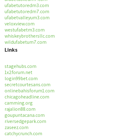
ufabetutoredm3.com
ufabetutoredm7.com
ufabetvalleyum3.com
veloxview.com
westufabetm3.com
whiskeybrothersllc.com
wildufabetum7.com
Links
stagehubs.com
1x2forum.net
login99bet.com
secretcourtesans.com
onlinebahisforum1.com
chicagoheadline.com
camming.org
rajalion88.com
goupuntacana.com
riversedgepark.com
zaseez.com
catchycrunch.com