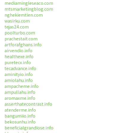
mediamingleseaco.com
mtsmarketingblog.com
nghekiemtien.com
wasirku.com
tejas24.com
poolturbo.com
prachestait.com
artforafghans.info
airvendio.info
healthexe.info
puretecx.info
tecadvance.info
aminityio.info
amiolahu.info
ampacheme.info
ampullahu.info
aromaxme.info
asserthatecontrast.info
atenderme.info
bangumiio.info
bekosunhu.info
beneficialgrandiose.info