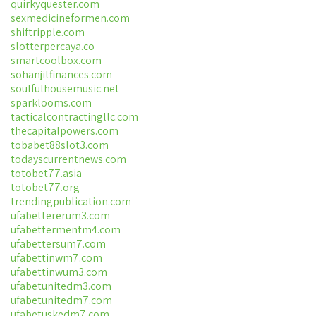
quirkyquester.com
sexmedicineformen.com
shiftripple.com
slotterpercaya.co
smartcoolbox.com
sohanjitfinances.com
soulfulhousemusic.net
sparklooms.com
tacticalcontractingllc.com
thecapitalpowers.com
tobabet88slot3.com
todayscurrentnews.com
totobet77.asia
totobet77.org
trendingpublication.com
ufabettererum3.com
ufabettermentm4.com
ufabettersum7.com
ufabettinwm7.com
ufabettinwum3.com
ufabetunitedm3.com
ufabetunitedm7.com
ufabetuskedm7.com