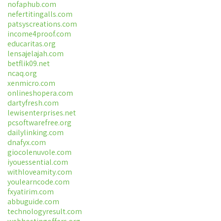
nofaphub.com
nefertitingalls.com
patsyscreations.com
income4proof.com
educaritas.org
lensajelajah.com
betflik09.net
ncaq.org
xenmicro.com
onlineshopera.com
dartyfresh.com
lewisenterprises.net
pcsoftwarefree.org
dailylinking.com
dnafyx.com
giocolenuvole.com
iyouessential.com
withloveamity.com
youlearncode.com
fxyatirim.com
abbuguide.com
technologyresult.com