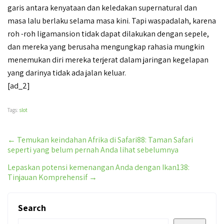
garis antara kenyataan dan keledakan supernatural dan
masa lalu berlaku selama masa kini. Tapi waspadalah, karena
roh -roh ligamansion tidak dapat dilakukan dengan sepele,
dan mereka yang berusaha mengungkap rahasia mungkin
menemukan diri mereka terjerat dalam jaringan kegelapan
yang darinya tidak ada jalan keluar.
[ad_2]
Tags:
slot
Post
←
Temukan keindahan Afrika di Safari88: Taman Safari
seperti yang belum pernah Anda lihat sebelumnya
navigation
Lepaskan potensi kemenangan Anda dengan Ikan138:
Tinjauan Komprehensif
→
Search