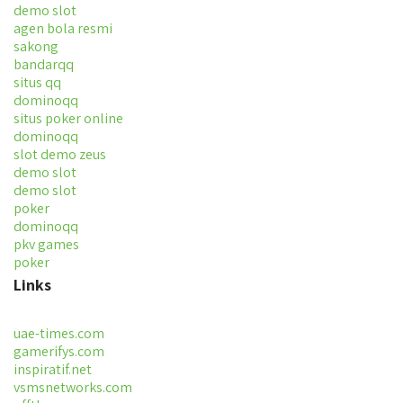
demo slot
agen bola resmi
sakong
bandarqq
situs qq
dominoqq
situs poker online
dominoqq
slot demo zeus
demo slot
demo slot
poker
dominoqq
pkv games
poker
Links
uae-times.com
gamerifys.com
inspiratif.net
vsmsnetworks.com