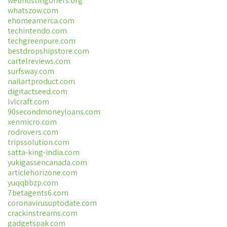
webhostingoffers.org
whatszow.com
ehomeamerca.com
techintendo.com
techgreenpure.com
bestdropshipstore.com
cartelreviews.com
surfsway.com
nailartproduct.com
digitactseed.com
lvlcraft.com
90secondmoneyloans.com
xenmicro.com
rodrovers.com
tripssolution.com
satta-king-india.com
yukigassencanada.com
articlehorizone.com
yuqqbbzp.com
7betagents6.com
coronavirusuptodate.com
crackinstreams.com
gadgetspak.com