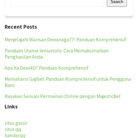
Search
Recent Posts
Menjelajahi Warisan Dewanaga77: Panduan Komprehensif
Panduan Utama Jeniustoto: Cara Memaksimalkan
Penghasilan Anda
Apa itu Dewi4D? Panduan Komprehensif
Memahami Gajibet: Panduan Komprehensif untuk Pengguna
Baru
Rasakan Sensasi Permainan Online dengan MajesticBet
Links
situs gacor
situs qq
bandarqq