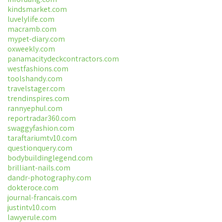
kindsmarket.com
luvelylife.com
macramb.com
mypet-diary.com
oxweekly.com
panamacitydeckcontractors.com
westfashions.com
toolshandy.com
travelstager.com
trendinspires.com
rannyephul.com
reportradar360.com
swaggyfashion.com
taraftariumtv10.com
questionquery.com
bodybuildinglegend.com
brilliant-nails.com
dandr-photography.com
dokteroce.com
journal-francais.com
justintv10.com
lawyerule.com