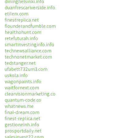
dininghelsinki.info
duanfrescariverside.info
etilerx.com
finestreplica.net
flounderandfumble.com
healthohunt.com
retefuturah.info
smartinvestinginfo.info
technewsalliance.com
technonetmarket.com
tedstanger.net
ufabett732um3.com
uskola.info
wagonpaints.info
waitfornext.com
clearvisionmarketing.co
quantum-code.co
whatnews.me
final-dream.com
finest-replica.net
gestioneinh.info
prosportdaily.net
salesinvest22.com