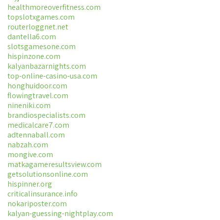
healthmoreoverfitness.com
topslotxgames.com
routerloggnet.net
dantella6.com
slotsgamesone.com
hispinzone.com
kalyanbazarnights.com
top-online-casino-usa.com
honghuidoor.com
flowingtravel.com
nineniki.com
brandiospecialists.com
medicalcare7.com
adtennaball.com
nabzah.com
mongive.com
matkagameresultsview.com
getsolutionsonline.com
hispinner.org
criticalinsurance.info
nokariposter.com
kalyan-guessing-nightplay.com