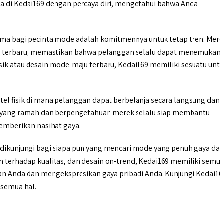
ja di Kedai169 dengan percaya diri, mengetahui bahwa Anda
ama bagi pecinta mode adalah komitmennya untuk tetap tren. Mer
de terbaru, memastikan bahwa pelanggan selalu dapat menemuka
asik atau desain mode-maju terbaru, Kedai169 memiliki sesuatu un
ritel fisik di mana pelanggan dapat berbelanja secara langsung dan
 yang ramah dan berpengetahuan merek selalu siap membantu
mberikan nasihat gaya.
s dikunjungi bagi siapa pun yang mencari mode yang penuh gaya d
n terhadap kualitas, dan desain on-trend, Kedai169 memiliki sem
n Anda dan mengekspresikan gaya pribadi Anda. Kunjungi Kedai1
 semua hal.