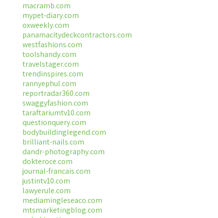
macramb.com
mypet-diary.com
oxweekly.com
panamacitydeckcontractors.com
westfashions.com
toolshandy.com
travelstager.com
trendinspires.com
rannyephul.com
reportradar360.com
swaggyfashion.com
taraftariumtv10.com
questionquery.com
bodybuildinglegend.com
brilliant-nails.com
dandr-photography.com
dokteroce.com
journal-francais.com
justintv10.com
lawyerule.com
mediamingleseaco.com
mtsmarketingblog.com