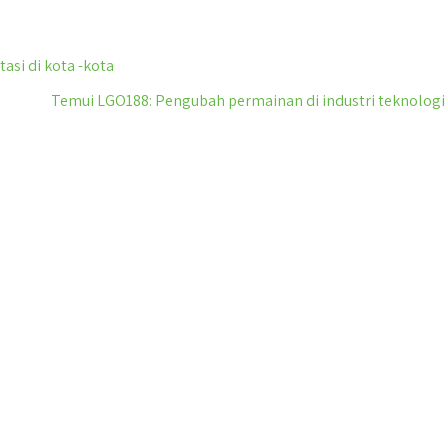
si di kota -kota
Temui LGO188: Pengubah permainan di industri teknologi