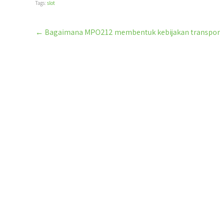
Tags:
slot
Post
←
Bagaimana MPO212 membentuk kebijakan transporta
navigation