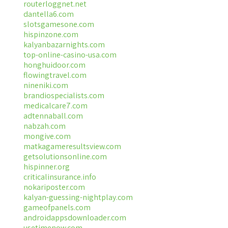
routerloggnet.net
dantella6.com
slotsgamesone.com
hispinzone.com
kalyanbazarnights.com
top-online-casino-usa.com
honghuidoor.com
flowingtravel.com
nineniki.com
brandiospecialists.com
medicalcare7.com
adtennaball.com
nabzah.com
mongive.com
matkagameresultsview.com
getsolutionsonline.com
hispinner.org
criticalinsurance.info
nokariposter.com
kalyan-guessing-nightplay.com
gameofpanels.com
androidappsdownloader.com
usetimenow.com