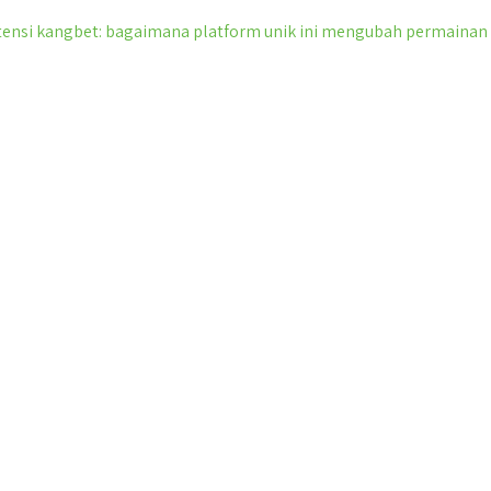
ensi kangbet: bagaimana platform unik ini mengubah permainan