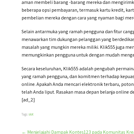
aman membeli barang -barang mereka dan mengirimka
beberapa opsi pembayaran, termasuk kartu kredit, k
pembelian mereka dengan cara yang nyaman bagi mer
Selain antarmuka yang ramah pengguna dan fitur cangg
menawarkan tim dukungan pelanggan yang berdedikas
masalah yang mungkin mereka miliki. Klik555 juga me
memungkinkan pengguna untuk dengan mudah mengem
Secara keseluruhan, Klik555 adalah pengubah permaina
yang ramah pengguna, dan komitmen terhadap kepuasan
online. Apakah Anda mencari elektronik terbaru, poto
telah Anda liput. Rasakan masa depan belanja online de
[ad_2]
Tags:
slot
←
Menjelajahi Dampak Kontes123 pada Komunitas Krea