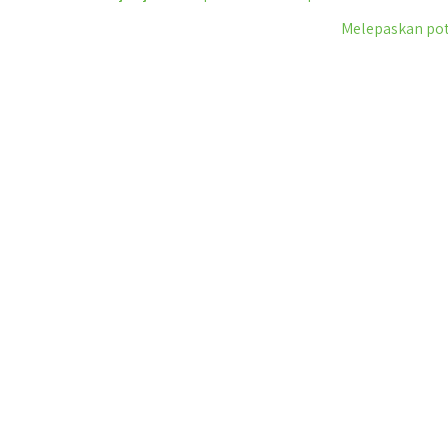
Post
Melepaskan pot
navigation