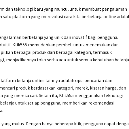
form dan teknologi baru yang muncul untuk membuat pengalaman
atu platform yang merevolusi cara kita berbelanja online adala
ngalaman berbelanja yang unik dan inovatif bagi pengguna.
ntuitif, Klik555 memudahkan pembeli untuk menemukan dan
ilkan berbagai produk dari berbagai kategori, termasuk
gi, menjadikannya toko serba ada untuk semua kebutuhan belanja
latform belanja online lainnya adalah opsi pencarian dan
ncari produk berdasarkan kategori, merek, kisaran harga, dan
yang mereka cari. Selain itu, Klik555 menggunakan teknologi
belanja untuk setiap pengguna, memberikan rekomendasi
a.
out yang mulus. Dengan hanya beberapa klik, pengguna dapat deng