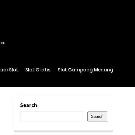
an.
udi Slot
Slot Gratis
Slot Gampang Menang
Search
Search