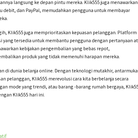
nnya langsung ke depan pintu mereka. Klik555 juga menawarkan
artu debit, dan PayPal, memudahkan pengguna untuk membayar
eka.
ih, Klik555 juga memprioritaskan kepuasan pelanggan. Platform 
i yang tersedia untuk membantu pengguna dengan pertanyaan a
nawarkan kebijakan pengembalian yang bebas repot,
balikan produk yang tidak memenuhi harapan mereka.
n di dunia belanja online. Dengan teknologi mutakhir, antarmuka
 pelanggan, Klik555 merevolusi cara kita berbelanja secara
ngan mode yang trendi, atau barang -barang rumah bergaya, Klik5
ngan Klik555 hari ini.
tif