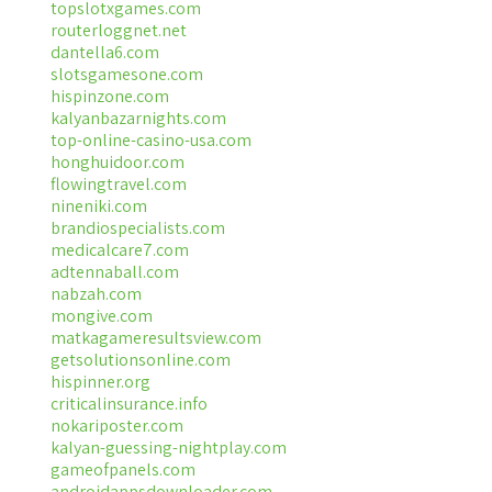
topslotxgames.com
routerloggnet.net
dantella6.com
slotsgamesone.com
hispinzone.com
kalyanbazarnights.com
top-online-casino-usa.com
honghuidoor.com
flowingtravel.com
nineniki.com
brandiospecialists.com
medicalcare7.com
adtennaball.com
nabzah.com
mongive.com
matkagameresultsview.com
getsolutionsonline.com
hispinner.org
criticalinsurance.info
nokariposter.com
kalyan-guessing-nightplay.com
gameofpanels.com
androidappsdownloader.com