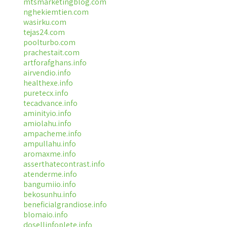
mtsmarketingblog.com
nghekiemtien.com
wasirku.com
tejas24.com
poolturbo.com
prachestait.com
artforafghans.info
airvendio.info
healthexe.info
puretecx.info
tecadvance.info
aminityio.info
amiolahu.info
ampacheme.info
ampullahu.info
aromaxme.info
asserthatecontrast.info
atenderme.info
bangumiio.info
bekosunhu.info
beneficialgrandiose.info
blomaio.info
dosellinfoplete.info