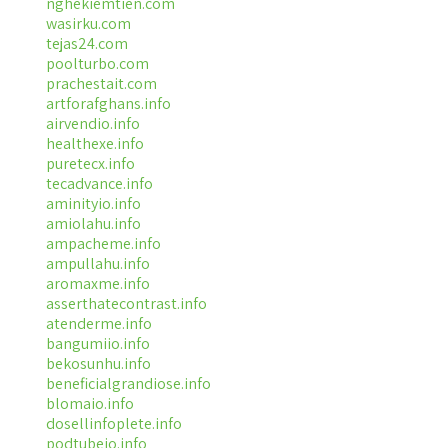
nghekiemtien.com
wasirku.com
tejas24.com
poolturbo.com
prachestait.com
artforafghans.info
airvendio.info
healthexe.info
puretecx.info
tecadvance.info
aminityio.info
amiolahu.info
ampacheme.info
ampullahu.info
aromaxme.info
asserthatecontrast.info
atenderme.info
bangumiio.info
bekosunhu.info
beneficialgrandiose.info
blomaio.info
dosellinfoplete.info
podtubeio.info