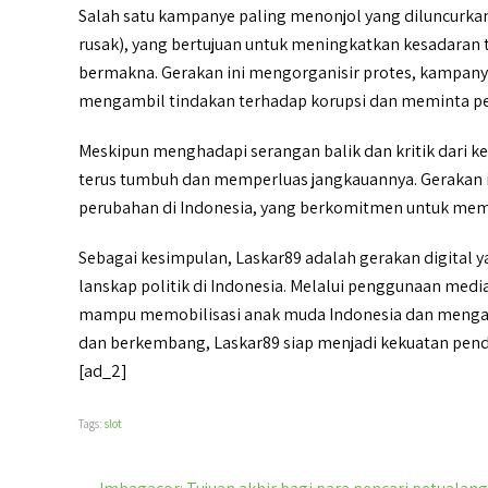
Salah satu kampanye paling menonjol yang diluncurka
rusak), yang bertujuan untuk meningkatkan kesadaran 
bermakna. Gerakan ini mengorganisir protes, kampany
mengambil tindakan terhadap korupsi dan meminta p
Meskipun menghadapi serangan balik dan kritik dari k
terus tumbuh dan memperluas jangkauannya. Gerakan in
perubahan di Indonesia, yang berkomitmen untuk memp
Sebagai kesimpulan, Laskar89 adalah gerakan digital
lanskap politik di Indonesia. Melalui penggunaan media
mampu memobilisasi anak muda Indonesia dan mengadvo
dan berkembang, Laskar89 siap menjadi kekuatan pendor
[ad_2]
Tags:
slot