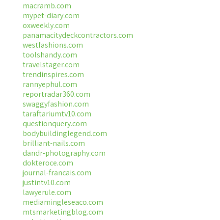
macramb.com
mypet-diary.com
oxweekly.com
panamacitydeckcontractors.com
westfashions.com
toolshandy.com
travelstager.com
trendinspires.com
rannyephul.com
reportradar360.com
swaggyfashion.com
taraftariumtv10.com
questionquery.com
bodybuildinglegend.com
brilliant-nails.com
dandr-photography.com
dokteroce.com
journal-francais.com
justintv10.com
lawyerule.com
mediamingleseaco.com
mtsmarketingblog.com