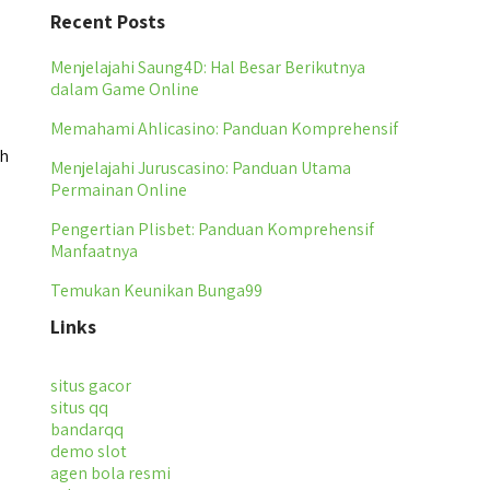
Recent Posts
Menjelajahi Saung4D: Hal Besar Berikutnya
dalam Game Online
Memahami Ahlicasino: Panduan Komprehensif
ih
Menjelajahi Juruscasino: Panduan Utama
Permainan Online
Pengertian Plisbet: Panduan Komprehensif
Manfaatnya
Temukan Keunikan Bunga99
Links
situs gacor
situs qq
bandarqq
demo slot
agen bola resmi