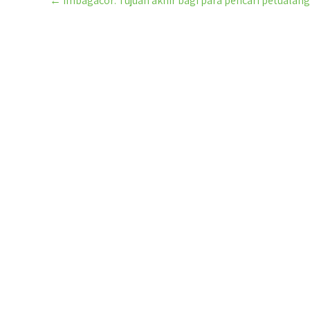
Post
←
Imbagacor: Tujuan akhir bagi para pencari petualan
navigation