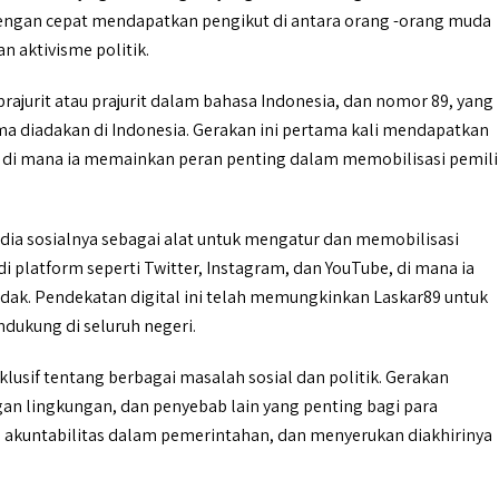
, dengan cepat mendapatkan pengikut di antara orang -orang muda
n aktivisme politik.
prajurit atau prajurit dalam bahasa Indonesia, dan nomor 89, yang
a diadakan di Indonesia. Gerakan ini pertama kali mendapatkan
n, di mana ia memainkan peran penting dalam memobilisasi pemil
dia sosialnya sebagai alat untuk mengatur dan memobilisasi
i platform seperti Twitter, Instagram, dan YouTube, di mana ia
ndak. Pendekatan digital ini telah memungkinkan Laskar89 untuk
dukung di seluruh negeri.
klusif tentang berbagai masalah sosial dan politik. Gerakan
n lingkungan, dan penyebab lain yang penting bagi para
 akuntabilitas dalam pemerintahan, dan menyerukan diakhirinya