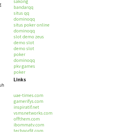
sakong
g
bandarqq
situs qq
dominoqq
situs poker online
dominoqq
slot demo zeus
demo slot
demo slot
poker
dominoqq
pkv games
poker
Links
uh
uae-times.com
gamerifys.com
inspiratif.net
vsmsnetworks.com
offthem.com
ibommatv.com
techporfit.com