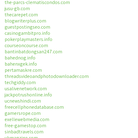
the-parcs-clematiscondos.com
jusu-gb.com
thecarepet.com
blogwriterplus.com
guestpostingseo.com
casinogambitpro.info
pokerplaymasters.info
courseoncourse.com
bantinbatdongsan247.com
bahednog.info
bahenxgek.info
pertamaskre.com
threadsvideoandphotodownloader.com
techgiddy.com
usalivenetwork.com
jackpotrushonline.info
ucnewshindi.com
freecellphonedatabase.com
gamersrope.com
exellewebmedia.com
free-gamestop.com
sinbadtravels.com
ukmagzine.com