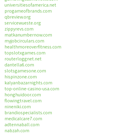
universitiesofamerica.net
progameofbrands.com
qbreview.org
servicewueste.org
zippyrevs.com
matkanumbernow.com
myjobcirculars.com
healthmoreoverfitness.com
topslotxgames.com
routerloggnet.net
dantella6.com
slotsgamesone.com
hispinzone.com
kalyanbazarnights.com
top-online-casino-usa.com
honghuidoor.com
flowingtravel.com
nineniki.com
brandiospecialists.com
medicalcare7.com
adtennaball.com
nabzah.com