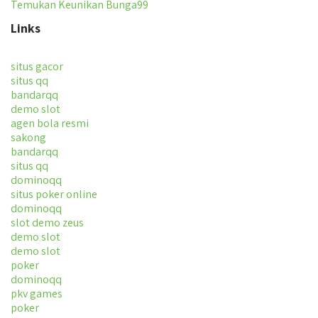
Temukan Keunikan Bunga99
Links
situs gacor
situs qq
bandarqq
demo slot
agen bola resmi
sakong
bandarqq
situs qq
dominoqq
situs poker online
dominoqq
slot demo zeus
demo slot
demo slot
poker
dominoqq
pkv games
poker