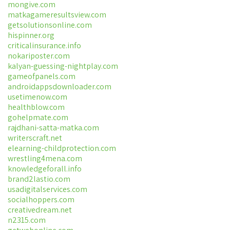
mongive.com
matkagameresultsview.com
getsolutionsonline.com
hispinner.org
criticalinsurance.info
nokariposter.com
kalyan-guessing-nightplay.com
gameofpanels.com
androidappsdownloader.com
usetimenow.com
healthblow.com
gohelpmate.com
rajdhani-satta-matka.com
writerscraft.net
elearning-childprotection.com
wrestling4mena.com
knowledgeforall.info
brand2lastio.com
usadigitalservices.com
socialhoppers.com
creativedream.net
n2315.com