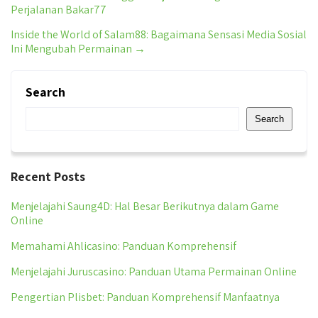
Post
Perjalanan Bakar77
navigation
Inside the World of Salam88: Bagaimana Sensasi Media Sosial
Ini Mengubah Permainan
→
Search
Search
Recent Posts
Menjelajahi Saung4D: Hal Besar Berikutnya dalam Game
Online
Memahami Ahlicasino: Panduan Komprehensif
Menjelajahi Juruscasino: Panduan Utama Permainan Online
Pengertian Plisbet: Panduan Komprehensif Manfaatnya