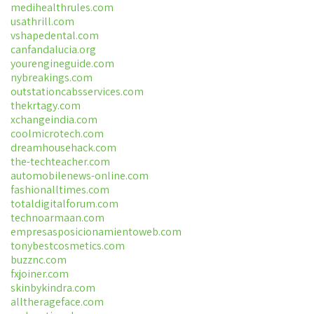
medihealthrules.com
usathrill.com
vshapedental.com
canfandalucia.org
yourengineguide.com
nybreakings.com
outstationcabsservices.com
thekrtagy.com
xchangeindia.com
coolmicrotech.com
dreamhousehack.com
the-techteacher.com
automobilenews-online.com
fashionalltimes.com
totaldigitalforum.com
technoarmaan.com
empresasposicionamientoweb.com
tonybestcosmetics.com
buzznc.com
fxjoiner.com
skinbykindra.com
alltherageface.com