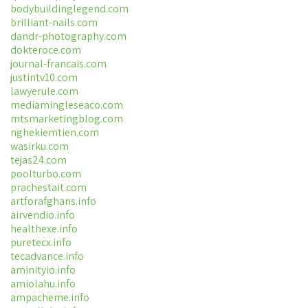
bodybuildinglegend.com
brilliant-nails.com
dandr-photography.com
dokteroce.com
journal-francais.com
justintv10.com
lawyerule.com
mediamingleseaco.com
mtsmarketingblog.com
nghekiemtien.com
wasirku.com
tejas24.com
poolturbo.com
prachestait.com
artforafghans.info
airvendio.info
healthexe.info
puretecx.info
tecadvance.info
aminityio.info
amiolahu.info
ampacheme.info