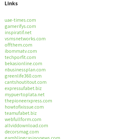
Links
uae-times.com
gamerifys.com
inspiratif.net
vsmsnetworks.com
offthem.com
ibommatv.com
techporfit.com
bekasionline.com
nbusinessplan.com
greenlife360.com
cantshoutitout.com
expressufabet.biz
mypuertoplata.net
thepioneerxpress.com
howtofixissue.com
teamufabet.biz
webfullform.com
allviddownload.com
decorsmag.com
gamblingcasinonews.com