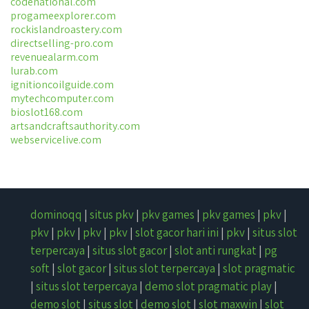
codenational.com
progameexplorer.com
rockislandroastery.com
directselling-pro.com
revenuealarm.com
lurab.com
ignitioncoilguide.com
mytechcomputer.com
bioslot168.com
artsandcraftsauthority.com
webservicelive.com
dominoqq
|
situs pkv
|
pkv games
|
pkv games
|
pkv
|
pkv
|
pkv
|
pkv
|
pkv
|
slot gacor hari ini
|
pkv
|
situs slot
terpercaya
|
situs slot gacor
|
slot anti rungkat
|
pg
soft
|
slot gacor
|
situs slot terpercaya
|
slot pragmatic
|
situs slot terpercaya
|
demo slot pragmatic play
|
demo slot
|
situs slot
|
demo slot
|
slot maxwin
|
slot