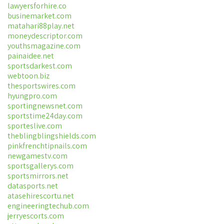
lawyersforhire.co
businemarket.com
matahari88play.net
moneydescriptor.com
youthsmagazine.com
painaidee.net
sportsdarkest.com
webtoon.biz
thesportswires.com
hyungpro.com
sportingnewsnet.com
sportstime24day.com
sporteslive.com
theblingblingshields.com
pinkfrenchtipnails.com
newgamestv.com
sportsgallerys.com
sportsmirrors.net
datasports.net
atasehirescortu.net
engineeringtechub.com
jerryescorts.com