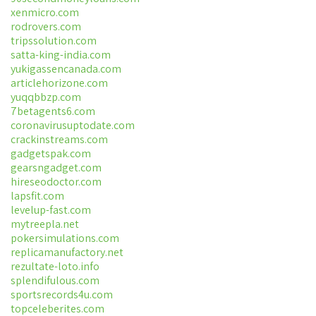
xenmicro.com
rodrovers.com
tripssolution.com
satta-king-india.com
yukigassencanada.com
articlehorizone.com
yuqqbbzp.com
7betagents6.com
coronavirusuptodate.com
crackinstreams.com
gadgetspak.com
gearsngadget.com
hireseodoctor.com
lapsfit.com
levelup-fast.com
mytreepla.net
pokersimulations.com
replicamanufactory.net
rezultate-loto.info
splendifulous.com
sportsrecords4u.com
topceleberites.com