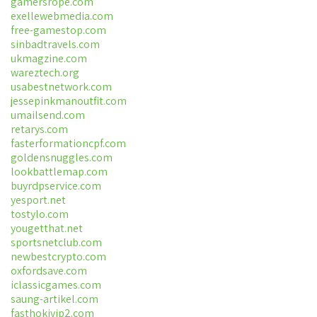
gamersrope.com
exellewebmedia.com
free-gamestop.com
sinbadtravels.com
ukmagzine.com
wareztech.org
usabestnetwork.com
jessepinkmanoutfit.com
umailsend.com
retarys.com
fasterformationcpf.com
goldensnuggles.com
lookbattlemap.com
buyrdpservice.com
yesport.net
tostylo.com
yougetthat.net
sportsnetclub.com
newbestcrypto.com
oxfordsave.com
iclassicgames.com
saung-artikel.com
fasthokivip2.com