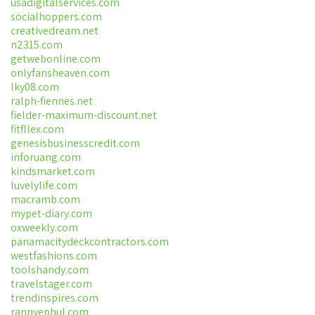
usadigitalservices.com
socialhoppers.com
creativedream.net
n2315.com
getwebonline.com
onlyfansheaven.com
lky08.com
ralph-fiennes.net
fielder-maximum-discount.net
fitfllex.com
genesisbusinesscredit.com
inforuang.com
kindsmarket.com
luvelylife.com
macramb.com
mypet-diary.com
oxweekly.com
panamacitydeckcontractors.com
westfashions.com
toolshandy.com
travelstager.com
trendinspires.com
rannyephul.com