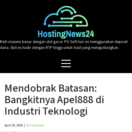
Skip
to
content
Raih maxwin besar dengan slot gacor PG Soft hari ini menggunakan deposit
dana. Slot ini hadir dengan RTP tinggi untuk hasil yang menguntungkan.
Mendobrak Batasan:
Bangkitnya Apel888 di
Industri Teknologi
April 29, 2026
|
No Comments