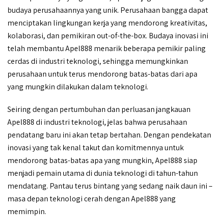
budaya perusahaannya yang unik. Perusahaan bangga dapat
menciptakan lingkungan kerja yang mendorong kreativitas,
kolaborasi, dan pemikiran out-of-the-box. Budaya inovasi ini
telah membantu Apel888 menarik beberapa pemikir paling
cerdas di industri teknologi, sehingga memungkinkan
perusahaan untuk terus mendorong batas-batas dari apa
yang mungkin dilakukan dalam teknologi.
Seiring dengan pertumbuhan dan perluasan jangkauan
Apel888 di industri teknologi, jelas bahwa perusahaan
pendatang baru ini akan tetap bertahan. Dengan pendekatan
inovasi yang tak kenal takut dan komitmennya untuk
mendorong batas-batas apa yang mungkin, Apel888 siap
menjadi pemain utama di dunia teknologi di tahun-tahun
mendatang. Pantau terus bintang yang sedang naik daun ini –
masa depan teknologi cerah dengan Apel888 yang
memimpin.