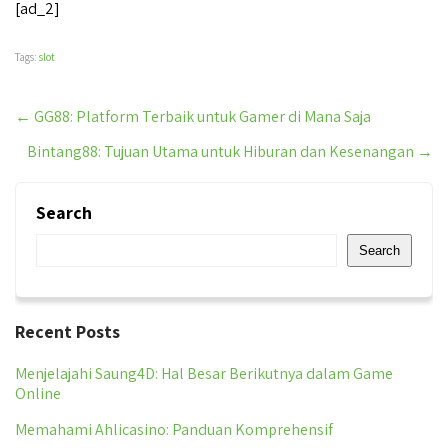
[ad_2]
Tags:
slot
Post
←
GG88: Platform Terbaik untuk Gamer di Mana Saja
Bintang88: Tujuan Utama untuk Hiburan dan Kesenangan
→
navigation
Search
Search
Recent Posts
Menjelajahi Saung4D: Hal Besar Berikutnya dalam Game
Online
Memahami Ahlicasino: Panduan Komprehensif