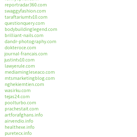
reportradar360.com
swaggyfashion.com
taraftariumtv10.com
questionquery.com
bodybuildinglegend.com
brilliant-nails.com
dandr-photography.com
dokteroce.com
journal-francais.com
justintv10.com
lawyerule.com
mediamingleseaco.com
mtsmarketingblog.com
nghekiemtien.com
wasirku.com
tejas24.com
poolturbo.com
prachestait.com
artforafghans.info
airvendio.info
healthexe.info
puretecx.info