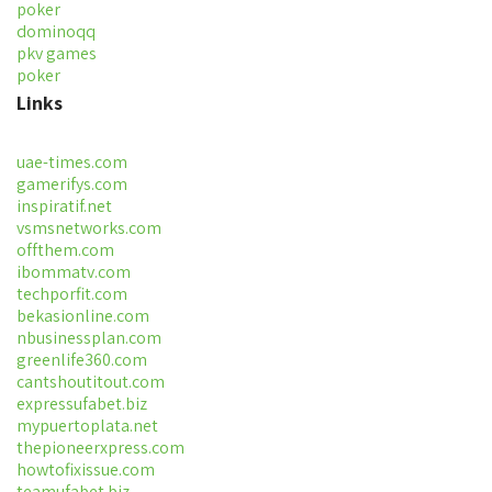
poker
dominoqq
pkv games
poker
Links
uae-times.com
gamerifys.com
inspiratif.net
vsmsnetworks.com
offthem.com
ibommatv.com
techporfit.com
bekasionline.com
nbusinessplan.com
greenlife360.com
cantshoutitout.com
expressufabet.biz
mypuertoplata.net
thepioneerxpress.com
howtofixissue.com
teamufabet.biz