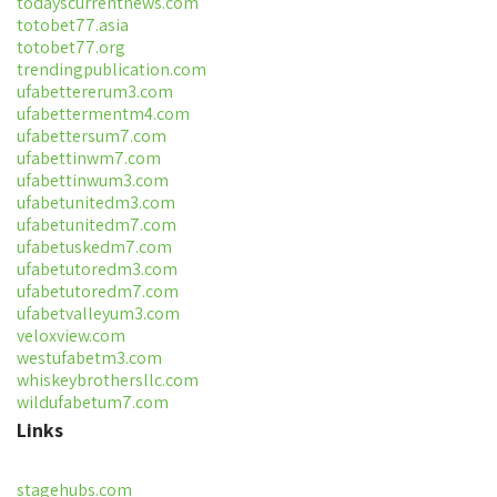
todayscurrentnews.com
totobet77.asia
totobet77.org
trendingpublication.com
ufabettererum3.com
ufabettermentm4.com
ufabettersum7.com
ufabettinwm7.com
ufabettinwum3.com
ufabetunitedm3.com
ufabetunitedm7.com
ufabetuskedm7.com
ufabetutoredm3.com
ufabetutoredm7.com
ufabetvalleyum3.com
veloxview.com
westufabetm3.com
whiskeybrothersllc.com
wildufabetum7.com
Links
stagehubs.com