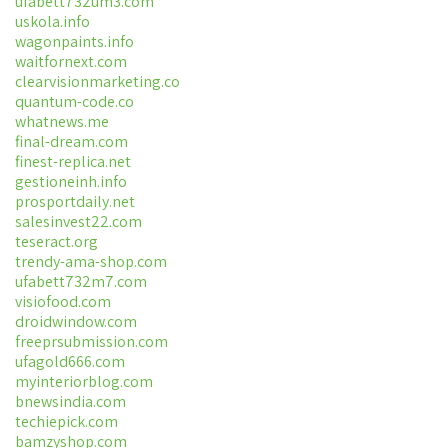
ufabett732um3.com
uskola.info
wagonpaints.info
waitfornext.com
clearvisionmarketing.co
quantum-code.co
whatnews.me
final-dream.com
finest-replica.net
gestioneinh.info
prosportdaily.net
salesinvest22.com
teseract.org
trendy-ama-shop.com
ufabett732m7.com
visiofood.com
droidwindow.com
freeprsubmission.com
ufagold666.com
myinteriorblog.com
bnewsindia.com
techiepick.com
bamzyshop.com