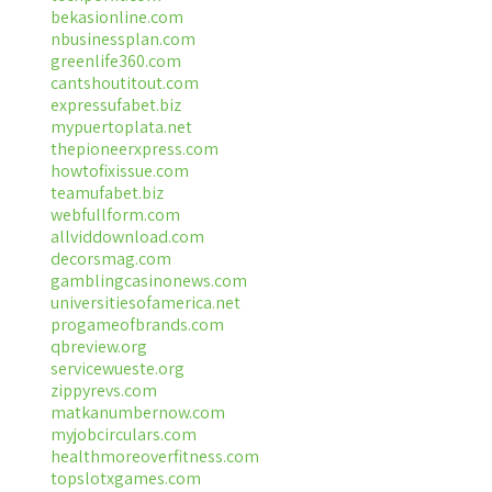
bekasionline.com
nbusinessplan.com
greenlife360.com
cantshoutitout.com
expressufabet.biz
mypuertoplata.net
thepioneerxpress.com
howtofixissue.com
teamufabet.biz
webfullform.com
allviddownload.com
decorsmag.com
gamblingcasinonews.com
universitiesofamerica.net
progameofbrands.com
qbreview.org
servicewueste.org
zippyrevs.com
matkanumbernow.com
myjobcirculars.com
healthmoreoverfitness.com
topslotxgames.com