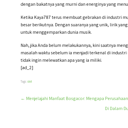
dengan bakatnya yang murni dan energinya yang menul
Ketika Kaya787 terus membuat gebrakan di industri mu
besar berikutnya. Dengan suaranya yang unik, lirik y
untuk menggemparkan dunia musik.
Nah, jika Anda belum melakukannya, kini saatnya men
masalah waktu sebelum ia menjadi terkenal di industri 
tidak ingin melewatkan apa yang ia miliki.
[ad_2]
Tags:
slot
Post
←
Menjelajahi Manfaat Bosgacor: Mengapa Perusahaan
Di Dalam D
navigation