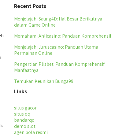
Recent Posts
Menjelajahi Saung4D: Hal Besar Berikutnya
dalam Game Online
eh
Memahami Ahlicasino: Panduan Komprehensif
Menjelajahi Juruscasino: Panduan Utama
Permainan Online
i
Pengertian Plisbet: Panduan Komprehensif
Manfaatnya
Temukan Keunikan Bunga99
Links
s
situs gacor
situs qq
bandarqq
ik
demo slot
agen bola resmi