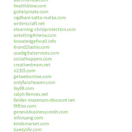
healthblow.com
gohelpmate.com
rajdhani-satta-matka.com
writerscraft.net
elearning-childprotection.com
wrestling4mena.com
knowledgeforall.info
brand2lastio.com
usadigitalservices.com
socialhoppers.com
creativedream.net
n2315.com
getwebonline.com
onlyfansheaven.com
lky08.com
ralph-fiennes.net
fielder-maximum-discount.net
fitfllex.com
genesisbusinesscredit.com
inforuang.com
kindsmarket.com
luvelylife.com