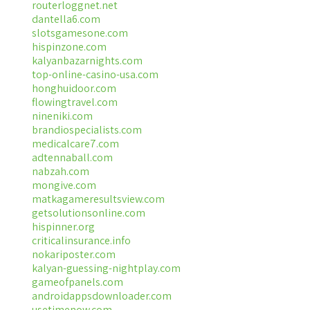
routerloggnet.net
dantella6.com
slotsgamesone.com
hispinzone.com
kalyanbazarnights.com
top-online-casino-usa.com
honghuidoor.com
flowingtravel.com
nineniki.com
brandiospecialists.com
medicalcare7.com
adtennaball.com
nabzah.com
mongive.com
matkagameresultsview.com
getsolutionsonline.com
hispinner.org
criticalinsurance.info
nokariposter.com
kalyan-guessing-nightplay.com
gameofpanels.com
androidappsdownloader.com
usetimenow.com