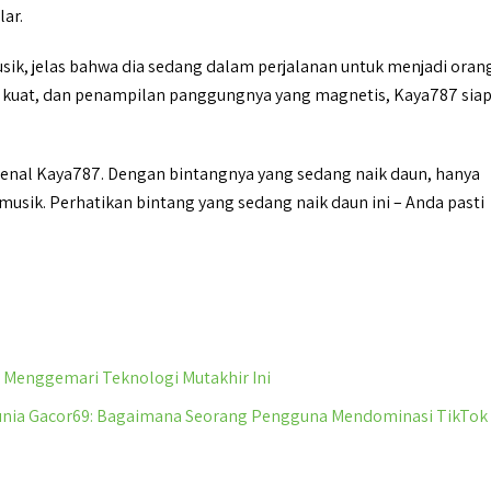
ar.
sik, jelas bahwa dia sedang dalam perjalanan untuk menjadi oran
ang kuat, dan penampilan panggungnya yang magnetis, Kaya787 sia
genal Kaya787. Dengan bintangnya yang sedang naik daun, hanya
musik. Perhatikan bintang yang sedang naik daun ini – Anda pasti
 Menggemari Teknologi Mutakhir Ini
unia Gacor69: Bagaimana Seorang Pengguna Mendominasi TikTok