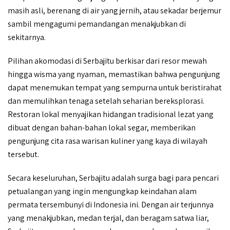
masih asli, berenang di air yang jernih, atau sekadar berjemur
sambil mengagumi pemandangan menakjubkan di
sekitarnya.
Pilihan akomodasi di Serbajitu berkisar dari resor mewah
hingga wisma yang nyaman, memastikan bahwa pengunjung
dapat menemukan tempat yang sempurna untuk beristirahat
dan memulihkan tenaga setelah seharian bereksplorasi.
Restoran lokal menyajikan hidangan tradisional lezat yang
dibuat dengan bahan-bahan lokal segar, memberikan
pengunjung cita rasa warisan kuliner yang kaya di wilayah
tersebut.
Secara keseluruhan, Serbajitu adalah surga bagi para pencari
petualangan yang ingin mengungkap keindahan alam
permata tersembunyi di Indonesia ini. Dengan air terjunnya
yang menakjubkan, medan terjal, dan beragam satwa liar,