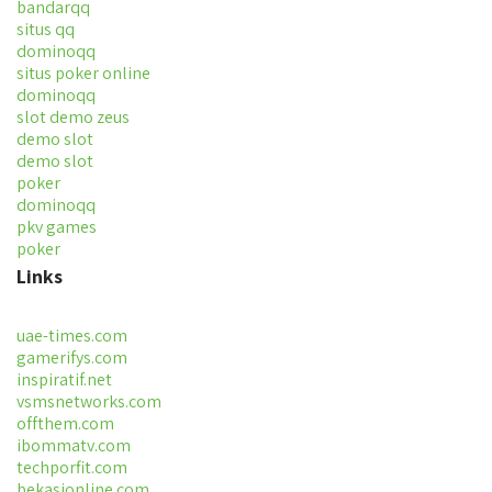
bandarqq
situs qq
dominoqq
situs poker online
dominoqq
slot demo zeus
demo slot
demo slot
poker
dominoqq
pkv games
poker
Links
uae-times.com
gamerifys.com
inspiratif.net
vsmsnetworks.com
offthem.com
ibommatv.com
techporfit.com
bekasionline.com