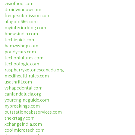
visiofood.com
droidwindow.com
freeprsubmission.com
ufagold666.com
myinteriorblog.com
bnewsindia.com
techiepick.com
bamzyshop.com
pondycars.com
techonfutures.com
techoologic.com
raspberryketonescanada.org
medihealthrules.com
usathrill.com
vshapedental.com
canfandalucia.org
yourengineguide.com
nybreakings.com
outstationcabsservices.com
thekrtagy.com
xchangeindia.com
coolmicrotech.com