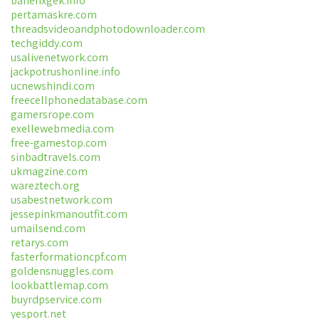
bahenxgek.info
pertamaskre.com
threadsvideoandphotodownloader.com
techgiddy.com
usalivenetwork.com
jackpotrushonline.info
ucnewshindi.com
freecellphonedatabase.com
gamersrope.com
exellewebmedia.com
free-gamestop.com
sinbadtravels.com
ukmagzine.com
wareztech.org
usabestnetwork.com
jessepinkmanoutfit.com
umailsend.com
retarys.com
fasterformationcpf.com
goldensnuggles.com
lookbattlemap.com
buyrdpservice.com
yesport.net