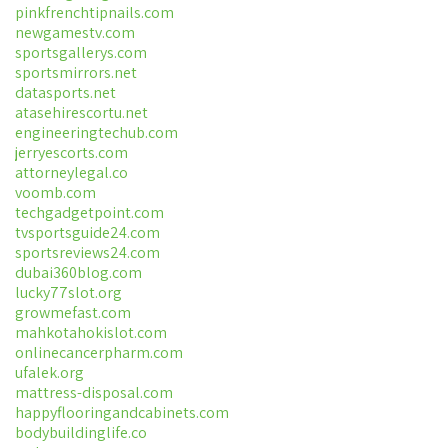
pinkfrenchtipnails.com
newgamestv.com
sportsgallerys.com
sportsmirrors.net
datasports.net
atasehirescortu.net
engineeringtechub.com
jerryescorts.com
attorneylegal.co
voomb.com
techgadgetpoint.com
tvsportsguide24.com
sportsreviews24.com
dubai360blog.com
lucky77slot.org
growmefast.com
mahkotahokislot.com
onlinecancerpharm.com
ufalek.org
mattress-disposal.com
happyflooringandcabinets.com
bodybuildinglife.co