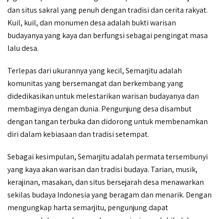
dan situs sakral yang penuh dengan tradisi dan cerita rakyat.
Kuil, kuil, dan monumen desa adalah bukti warisan
budayanya yang kaya dan berfungsi sebagai pengingat masa
lalu desa.
Terlepas dari ukurannya yang kecil, Semarjitu adalah
komunitas yang bersemangat dan berkembang yang
didedikasikan untuk melestarikan warisan budayanya dan
membaginya dengan dunia. Pengunjung desa disambut
dengan tangan terbuka dan didorong untuk membenamkan
diri dalam kebiasaan dan tradisi setempat.
Sebagai kesimpulan, Semarjitu adalah permata tersembunyi
yang kaya akan warisan dan tradisi budaya. Tarian, musik,
kerajinan, masakan, dan situs bersejarah desa menawarkan
sekilas budaya Indonesia yang beragam dan menarik. Dengan
mengungkap harta semarjitu, pengunjung dapat