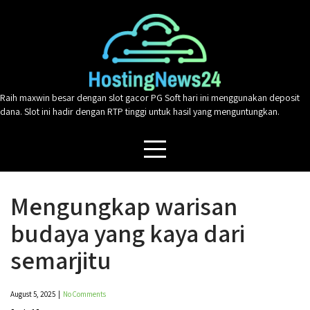
Skip
to
content
Raih maxwin besar dengan slot gacor PG Soft hari ini menggunakan deposit
dana. Slot ini hadir dengan RTP tinggi untuk hasil yang menguntungkan.
Mengungkap warisan
budaya yang kaya dari
semarjitu
August 5, 2025
|
No Comments