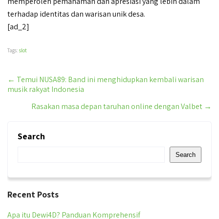
memperoleh pemahaman dan apresiasi yang lebih dalam
terhadap identitas dan warisan unik desa.
[ad_2]
Tags:
slot
Post
←
Temui NUSA89: Band ini menghidupkan kembali warisan
musik rakyat Indonesia
navigation
Rasakan masa depan taruhan online dengan Valbet
→
Search
Search
Recent Posts
Apa itu Dewi4D? Panduan Komprehensif