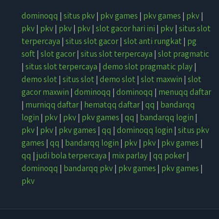
dominoqq
|
situs pkv
|
pkv games
|
pkv games
|
pkv
|
pkv
|
pkv
|
pkv
|
pkv
|
slot gacor hari ini
|
pkv
|
situs slot
terpercaya
|
situs slot gacor
|
slot anti rungkat
|
pg
soft
|
slot gacor
|
situs slot terpercaya
|
slot pragmatic
|
situs slot terpercaya
|
demo slot pragmatic play
|
demo slot
|
situs slot
|
demo slot
|
slot maxwin
|
slot
gacor maxwin
|
dominoqq
|
dominoqq
|
menuqq daftar
|
murniqq daftar
|
hematqq daftar
|
qq
|
bandarqq
login
|
pkv
|
pkv
|
pkv games
|
qq
|
bandarqq login
|
pkv
|
pkv
|
pkv games
|
qq
|
dominoqq login
|
situs pkv
games
|
qq
|
bandarqq login
|
pkv
|
pkv
|
pkv games
|
qq
|
judi bola terpercaya
|
mix parlay
|
qq poker
|
dominoqq
|
bandarqq pkv
|
pkv games
|
pkv games
|
pkv