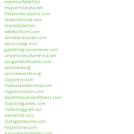
expressufabet.biz
mypuertoplata.net
thepioneerxpress.com
howtofixissue.com
teamufabet.biz
webfullform.com
allviddownload.com
decorsmag.com
gamblingcasinonews.com
universitiesofamerica.net
progameofbrands.com
qbreview.org
servicewueste.org
zippyrevs.com
matkanumbernow.com
myjobcirculars.com
healthmoreoverfitness.com
topslotxgames.com
routerloggnet.net
dantella6.com
slotsgamesone.com
hispinzone.com
kalyanbazarnights.com