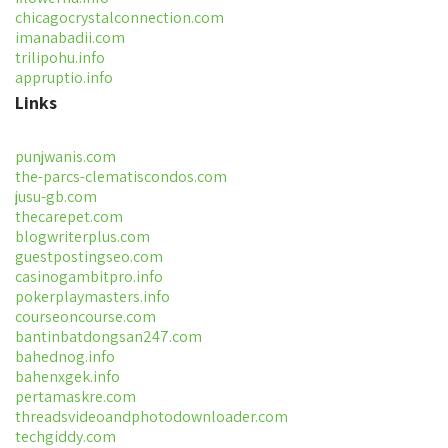
chicagocrystalconnection.com
imanabadii.com
trilipohu.info
appruptio.info
Links
punjwanis.com
the-parcs-clematiscondos.com
jusu-gb.com
thecarepet.com
blogwriterplus.com
guestpostingseo.com
casinogambitpro.info
pokerplaymasters.info
courseoncourse.com
bantinbatdongsan247.com
bahednog.info
bahenxgek.info
pertamaskre.com
threadsvideoandphotodownloader.com
techgiddy.com