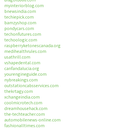
myinteriorblog.com
bnewsindia.com
techiepick.com
bamzyshop.com
pondycars.com
techonfutures.com
techoologic.com
raspberryketonescanada.org
medihealthrules.com
usathrill.com
vshapedental.com
canfandalucia.org
yourengineguide.com
nybreakings.com
outstationcabsservices.com
thekrtagy.com
xchangeindia.com
coolmicrotech.com
dreamhousehack.com
the-techteacher.com
automobilenews-online.com
fashionalltimes.com