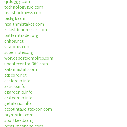
qrdoggy.com
technologygud.com
realshocknews.com
pickgb.com
healthmistakes.com
ksfashiondresses.com
patterntrader.org
cnhpa.net
sitalotus.com
supernotes.org
worldsportsempires.com
updatecentral360.com
katamastah.com
zqscore.net
aseleraio.info
asticio.info
egardenio.info
arxteamio.info
getalexio.info
accountaudittaxcon.com
prymprint.com
sportkeeda.org
besttimespend.com