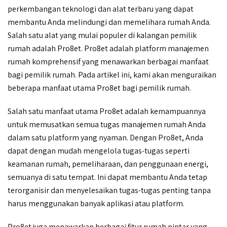
perkembangan teknologi dan alat terbaru yang dapat
membantu Anda melindungi dan memelihara rumah Anda.
Salah satu alat yang mulai populer di kalangan pemilik
rumah adalah Pro8et. Pro8et adalah platform manajemen
rumah komprehensif yang menawarkan berbagai manfaat
bagi pemilik rumah. Pada artikel ini, kami akan menguraikan
beberapa manfaat utama Pro8et bagi pemilik rumah.
Salah satu manfaat utama Pro8et adalah kemampuannya
untuk memusatkan semua tugas manajemen rumah Anda
dalam satu platform yang nyaman. Dengan Pro8et, Anda
dapat dengan mudah mengelola tugas-tugas seperti
keamanan rumah, pemeliharaan, dan penggunaan energi,
semuanya di satu tempat. Ini dapat membantu Anda tetap
terorganisir dan menyelesaikan tugas-tugas penting tanpa
harus menggunakan banyak aplikasi atau platform.
Pro8et juga menawarkan berbagai fitur rumah pintar yang