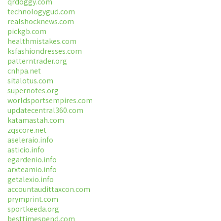
qrdoggy.com
technologygud.com
realshocknews.com
pickgb.com
healthmistakes.com
ksfashiondresses.com
patterntrader.org
cnhpa.net
sitalotus.com
supernotes.org
worldsportsempires.com
updatecentral360.com
katamastah.com
zqscore.net
aseleraio.info
asticio.info
egardenio.info
arxteamio.info
getalexio.info
accountaudittaxcon.com
prymprint.com
sportkeeda.org
besttimespend.com