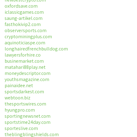
oxfordsave.com
iclassicgames.com
saung-artikel.com
fasthokivip2.com
observersports.com
cryptominingplus.com
aquinoticiaspe.com
longhairedfrenchbulldog.com
lawyersforhire.co
businemarket.com
matahari88play.net
moneydescriptor.com
youthsmagazine.com
painaidee.net
sportsdarkest.com
webtoon.biz
thesportswires.com
hyungpro.com
sportingnewsnet.com
sportstime24day.com
sporteslive.com
theblingblingshields.com