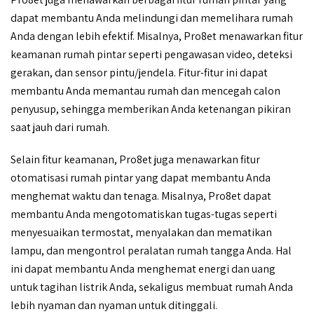
dapat membantu Anda melindungi dan memelihara rumah
Anda dengan lebih efektif. Misalnya, Pro8et menawarkan fitur
keamanan rumah pintar seperti pengawasan video, deteksi
gerakan, dan sensor pintu/jendela. Fitur-fitur ini dapat
membantu Anda memantau rumah dan mencegah calon
penyusup, sehingga memberikan Anda ketenangan pikiran
saat jauh dari rumah.
Selain fitur keamanan, Pro8et juga menawarkan fitur
otomatisasi rumah pintar yang dapat membantu Anda
menghemat waktu dan tenaga. Misalnya, Pro8et dapat
membantu Anda mengotomatiskan tugas-tugas seperti
menyesuaikan termostat, menyalakan dan mematikan
lampu, dan mengontrol peralatan rumah tangga Anda. Hal
ini dapat membantu Anda menghemat energi dan uang
untuk tagihan listrik Anda, sekaligus membuat rumah Anda
lebih nyaman dan nyaman untuk ditinggali.