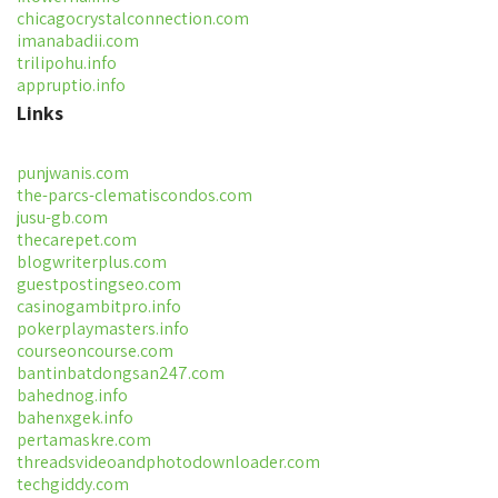
chicagocrystalconnection.com
imanabadii.com
trilipohu.info
appruptio.info
Links
punjwanis.com
the-parcs-clematiscondos.com
jusu-gb.com
thecarepet.com
blogwriterplus.com
guestpostingseo.com
casinogambitpro.info
pokerplaymasters.info
courseoncourse.com
bantinbatdongsan247.com
bahednog.info
bahenxgek.info
pertamaskre.com
threadsvideoandphotodownloader.com
techgiddy.com