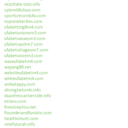
rezultate-loto.info
splendifulous.com
sportsrecords4u.com
topceleberites.com
ufabetting8m4.com
ufabetunionum3.com
ufabetvalueum3.com
ufabetvaultm7.com
ufabetvillageum7.com
ufabetvoicem3.com
waveufabetm4.com
wayang88.net
websiteufabetm4.com
whiteufabetm4.com
anikalappy.com
dininghelsinki.info
duanfrescariverside.info
etilerx.com
finestreplica.net
flounderandfumble.com
healthohunt.com
retefuturah.info