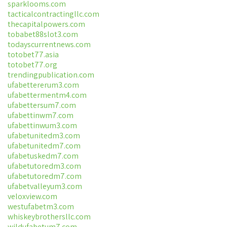
sparklooms.com
tacticalcontractingllc.com
thecapitalpowers.com
tobabet88slot3.com
todayscurrentnews.com
totobet77.asia
totobet77.org
trendingpublication.com
ufabettererum3.com
ufabettermentm4.com
ufabettersum7.com
ufabettinwm7.com
ufabettinwum3.com
ufabetunitedm3.com
ufabetunitedm7.com
ufabetuskedm7.com
ufabetutoredm3.com
ufabetutoredm7.com
ufabetvalleyum3.com
veloxview.com
westufabetm3.com
whiskeybrothersllc.com
wildufabetum7.com