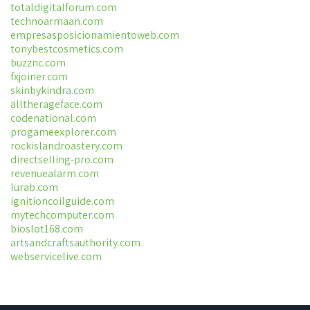
totaldigitalforum.com
technoarmaan.com
empresasposicionamientoweb.com
tonybestcosmetics.com
buzznc.com
fxjoiner.com
skinbykindra.com
alltherageface.com
codenational.com
progameexplorer.com
rockislandroastery.com
directselling-pro.com
revenuealarm.com
lurab.com
ignitioncoilguide.com
mytechcomputer.com
bioslot168.com
artsandcraftsauthority.com
webservicelive.com