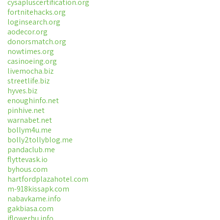
cysapluscertification.org
fortnitehacks.org
loginsearch.org
aodecor.org
donorsmatch.org
nowtimes.org
casinoeing.org
livemocha.biz
streetlife.biz
hyves.biz
enoughinfo.net
pinhive.net
warnabet.net
bollym4u.me
bolly2tollyblog.me
pandaclub.me
flyttevask.io
byhous.com
hartfordplazahotel.com
m-918kissapk.com
nabavkame.info
gakbiasa.com
iflowerhu.info