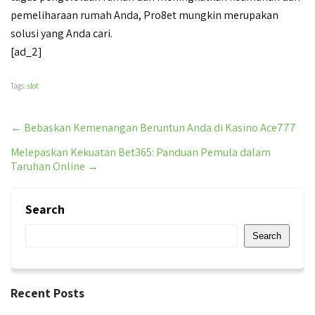
pemeliharaan rumah Anda, Pro8et mungkin merupakan
solusi yang Anda cari.
[ad_2]
Tags:
slot
Post
←
Bebaskan Kemenangan Beruntun Anda di Kasino Ace777
Melepaskan Kekuatan Bet365: Panduan Pemula dalam
navigation
Taruhan Online
→
Search
Search
Recent Posts