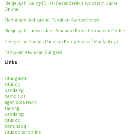
Menjelajahi Saung4D: Hal Besar Berikutnya dalam Game
Online
Memahami Ahlicasino: Panduan Komprehensif
Menjelajahi Juruscasino: Panduan Utama Permainan Online
Pengertian Plisbet: Panduan Komprehensif Manfaatnya
Temukan Keunikan Bunga99
Links
situs gacor
situs qq
bandarqq
demo slot
agen bola resmi
sakong
bandarqq
situs qq
dominoqq
situs poker online