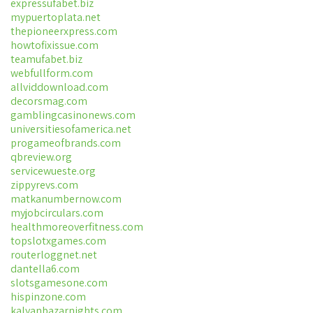
expressufabet.biz
mypuertoplata.net
thepioneerxpress.com
howtofixissue.com
teamufabet.biz
webfullform.com
allviddownload.com
decorsmag.com
gamblingcasinonews.com
universitiesofamerica.net
progameofbrands.com
qbreview.org
servicewueste.org
zippyrevs.com
matkanumbernow.com
myjobcirculars.com
healthmoreoverfitness.com
topslotxgames.com
routerloggnet.net
dantella6.com
slotsgamesone.com
hispinzone.com
kalyanbazarnights.com