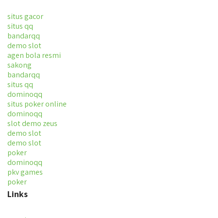
situs gacor
situs qq
bandarqq
demo slot
agen bola resmi
sakong
bandarqq
situs qq
dominoqq
situs poker online
dominoqq
slot demo zeus
demo slot
demo slot
poker
dominoqq
pkv games
poker
Links