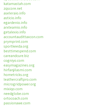
katamastah.com
zqscore.net
aseleraio.info
asticio.info
egardenio.info
arxteamio.info
getalexio.info
accountaudittaxcon.com
prymprint.com
sportkeeda.org
besttimespend.com
careandcure.biz
cogniyo.com
easymagazines.org
hirfanjilasmi.com
hometricks.org
leathercraftpro.com
microgridpower.org
mixiqo.com
needglobe.com
ortocoach.com
passionawe.com