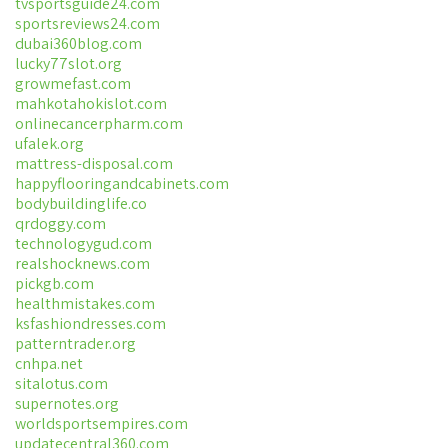
tvsportsguide24.com
sportsreviews24.com
dubai360blog.com
lucky77slot.org
growmefast.com
mahkotahokislot.com
onlinecancerpharm.com
ufalek.org
mattress-disposal.com
happyflooringandcabinets.com
bodybuildinglife.co
qrdoggy.com
technologygud.com
realshocknews.com
pickgb.com
healthmistakes.com
ksfashiondresses.com
patterntrader.org
cnhpa.net
sitalotus.com
supernotes.org
worldsportsempires.com
updatecentral360.com