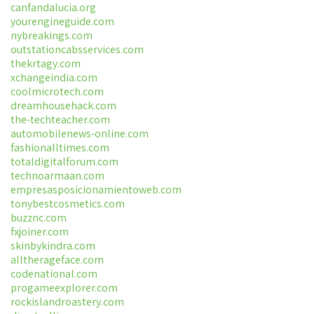
canfandalucia.org
yourengineguide.com
nybreakings.com
outstationcabsservices.com
thekrtagy.com
xchangeindia.com
coolmicrotech.com
dreamhousehack.com
the-techteacher.com
automobilenews-online.com
fashionalltimes.com
totaldigitalforum.com
technoarmaan.com
empresasposicionamientoweb.com
tonybestcosmetics.com
buzznc.com
fxjoiner.com
skinbykindra.com
alltherageface.com
codenational.com
progameexplorer.com
rockislandroastery.com