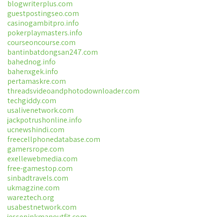
blogwriterplus.com
guestpostingseo.com
casinogambitpro.info
pokerplaymasters.info
courseoncourse.com
bantinbatdongsan247.com
bahednog.info
bahenxgek.info
pertamaskre.com
threadsvideoandphotodownloader.com
techgiddy.com
usalivenetwork.com
jackpotrushonline.info
ucnewshindi.com
freecellphonedatabase.com
gamersrope.com
exellewebmedia.com
free-gamestop.com
sinbadtravels.com
ukmagzine.com
wareztech.org
usabestnetwork.com
jessepinkmanoutfit.com