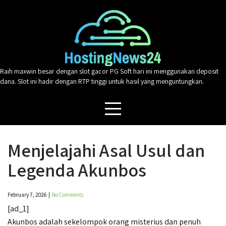
Skip
to
content
Raih maxwin besar dengan slot gacor PG Soft hari ini menggunakan deposit
dana. Slot ini hadir dengan RTP tinggi untuk hasil yang menguntungkan.
Menjelajahi Asal Usul dan
Legenda Akunbos
February 7, 2026
|
No Comments
[ad_1]
Akunbos adalah sekelompok orang misterius dan penuh