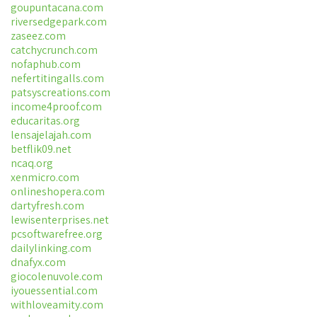
goupuntacana.com
riversedgepark.com
zaseez.com
catchycrunch.com
nofaphub.com
nefertitingalls.com
patsyscreations.com
income4proof.com
educaritas.org
lensajelajah.com
betflik09.net
ncaq.org
xenmicro.com
onlineshopera.com
dartyfresh.com
lewisenterprises.net
pcsoftwarefree.org
dailylinking.com
dnafyx.com
giocolenuvole.com
iyouessential.com
withloveamity.com