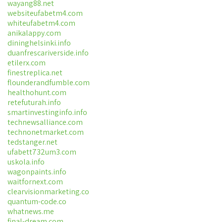
wayang88.net
websiteufabetm4.com
whiteufabetm4.com
anikalappy.com
dininghelsinki.info
duanfrescariverside.info
etilerx.com
finestreplica.net
flounderandfumble.com
healthohunt.com
retefuturah.info
smartinvestinginfo.info
technewsalliance.com
technonetmarket.com
tedstanger.net
ufabett732um3.com
uskola.info
wagonpaints.info
waitfornext.com
clearvisionmarketing.co
quantum-code.co
whatnews.me
final-dream.com