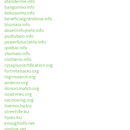
atenderme.info
bangumiio.info
bekosunhu.info
beneficialgrandiose.info
blomaio.info
dosellinfoplete.info
podtubeio.info
powerfulvolatile.info
qvidsio.info
shumaio.info
slotherio.info
cysapluscertification.org
fortnitehacks.org
loginsearch.org
aodecor.org
donorsmatch.org
nowtimes.org
casinoeing.org
livemocha.biz
streetlife.biz
hyves.biz
enoughinfo.net
pinhive.net