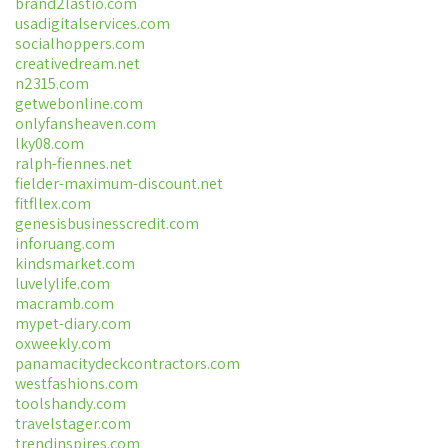
brand2lastio.com
usadigitalservices.com
socialhoppers.com
creativedream.net
n2315.com
getwebonline.com
onlyfansheaven.com
lky08.com
ralph-fiennes.net
fielder-maximum-discount.net
fitfllex.com
genesisbusinesscredit.com
inforuang.com
kindsmarket.com
luvelylife.com
macramb.com
mypet-diary.com
oxweekly.com
panamacitydeckcontractors.com
westfashions.com
toolshandy.com
travelstager.com
trendinspires.com