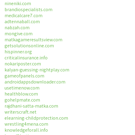
nineniki.com
brandiospecialists.com
medicalcare7.com
adtennaball.com
nabzah.com
mongive.com
matkagameresultsview.com
getsolutionsonline.com
hispinner.org
criticalinsurance.info
nokariposter.com
kalyan-guessing-nightplay.com
gameofpanels.com
androidappsdownloader.com
usetimenow.com
healthblow.com
gohelpmate.com
rajdhani-satta-matka.com
writerscraft.net
elearning-childprotection.com
wrestling4mena.com
knowledgeforall.info