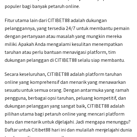
populer bagi banyak petaruh online.
Fitur utama lain dari CITIBET88 adalah dukungan
pelanggannya, yang tersedia 24/7 untuk membantu pemain
dengan pertanyaan atau masalah yang mungkin mereka
miliki. Apakah Anda mengalami kesulitan menempatkan
taruhan atau perlu bantuan menavigasi platform, tim
dukungan pelanggan di CITIBET88 selalu siap membantu.
Secara keseluruhan, CITIBET88 adalah platform taruhan
online yang komprehensif dan menarik yang menawarkan
sesuatu untuk semua orang. Dengan antarmuka yang ramah
pengguna, berbagai opsi taruhan, peluang kompetitif, dan
dukungan pelanggan yang sangat baik, CITIBET88 adalah
pilihan utama bagi petaruh online yang mencari platform
baru dan menarik untuk dijelajahi. Jadi mengapa menunggu?
Daftar untuk Citibet88 hari ini dan mulailah menjelajahi dunia