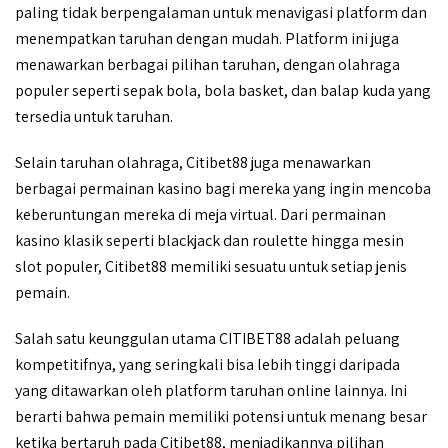
paling tidak berpengalaman untuk menavigasi platform dan
menempatkan taruhan dengan mudah. Platform ini juga
menawarkan berbagai pilihan taruhan, dengan olahraga
populer seperti sepak bola, bola basket, dan balap kuda yang
tersedia untuk taruhan.
Selain taruhan olahraga, Citibet88 juga menawarkan
berbagai permainan kasino bagi mereka yang ingin mencoba
keberuntungan mereka di meja virtual. Dari permainan
kasino klasik seperti blackjack dan roulette hingga mesin
slot populer, Citibet88 memiliki sesuatu untuk setiap jenis
pemain.
Salah satu keunggulan utama CITIBET88 adalah peluang
kompetitifnya, yang seringkali bisa lebih tinggi daripada
yang ditawarkan oleh platform taruhan online lainnya. Ini
berarti bahwa pemain memiliki potensi untuk menang besar
ketika bertaruh pada Citibet88, menjadikannya pilihan