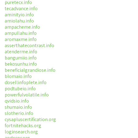
puretecx.info
tecadvance.info
aminityio.info
amiolahu.info
ampacheme.info
ampullahu.info
aromaxme.info
asserthatecontrast.info
atenderme.info
bangumiio.info
bekosunhu.info
beneficialgrandiose.info
blomaio.info
dosellinfoplete.info
podtubeio.info
powerfulvolatile.info
qvidsio.info
shumaio.info
slotherio.info
cysapluscertification.org
fortnitehacks.org
loginsearch.org
aodecor.org