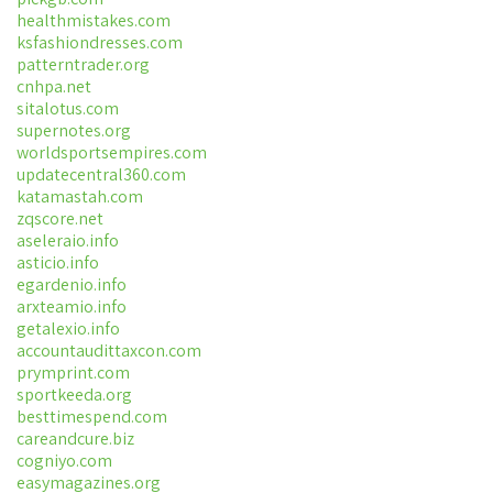
healthmistakes.com
ksfashiondresses.com
patterntrader.org
cnhpa.net
sitalotus.com
supernotes.org
worldsportsempires.com
updatecentral360.com
katamastah.com
zqscore.net
aseleraio.info
asticio.info
egardenio.info
arxteamio.info
getalexio.info
accountaudittaxcon.com
prymprint.com
sportkeeda.org
besttimespend.com
careandcure.biz
cogniyo.com
easymagazines.org