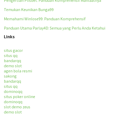
Pengertian Plisbet: Panduan Komprehensif Manfaatnya
Temukan Keunikan Bunga99
Memahami Winlose99: Panduan Komprehensif
Panduan Utama Parlay4D: Semua yang Perlu Anda Ketahui
Links
situs gacor
situs qq
bandarqq
demo slot
agen bola resmi
sakong
bandarqq
situs qq
dominoqq
situs poker online
dominoqq
slot demo zeus
demo slot