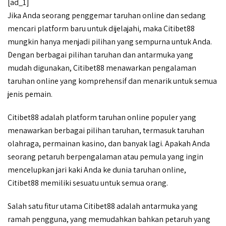
[ad_1]
Jika Anda seorang penggemar taruhan online dan sedang
mencari platform baru untuk dijelajahi, maka Citibet88
mungkin hanya menjadi pilihan yang sempurna untuk Anda.
Dengan berbagai pilihan taruhan dan antarmuka yang
mudah digunakan, Citibet88 menawarkan pengalaman
taruhan online yang komprehensif dan menarik untuk semua
jenis pemain.
Citibet88 adalah platform taruhan online populer yang
menawarkan berbagai pilihan taruhan, termasuk taruhan
olahraga, permainan kasino, dan banyak lagi. Apakah Anda
seorang petaruh berpengalaman atau pemula yang ingin
mencelupkan jari kaki Anda ke dunia taruhan online,
Citibet88 memiliki sesuatu untuk semua orang.
Salah satu fitur utama Citibet88 adalah antarmuka yang
ramah pengguna, yang memudahkan bahkan petaruh yang