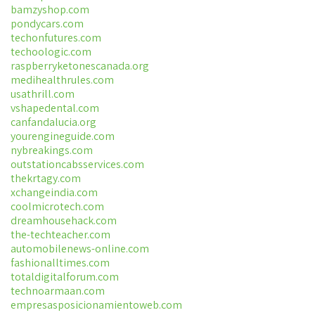
bamzyshop.com
pondycars.com
techonfutures.com
techoologic.com
raspberryketonescanada.org
medihealthrules.com
usathrill.com
vshapedental.com
canfandalucia.org
yourengineguide.com
nybreakings.com
outstationcabsservices.com
thekrtagy.com
xchangeindia.com
coolmicrotech.com
dreamhousehack.com
the-techteacher.com
automobilenews-online.com
fashionalltimes.com
totaldigitalforum.com
technoarmaan.com
empresasposicionamientoweb.com