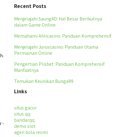
Recent Posts
Menjelajahi Saung4D: Hal Besar Berikutnya
dalam Game Online
Memahami Ahlicasino: Panduan Komprehensif
Menjelajahi Juruscasino: Panduan Utama
Permainan Online
h.
Pengertian Plisbet: Panduan Komprehensif
Manfaatnya
Temukan Keunikan Bunga99
Links
i
situs gacor
situs qq
bandarqq
 -
demo slot
agen bola resmi