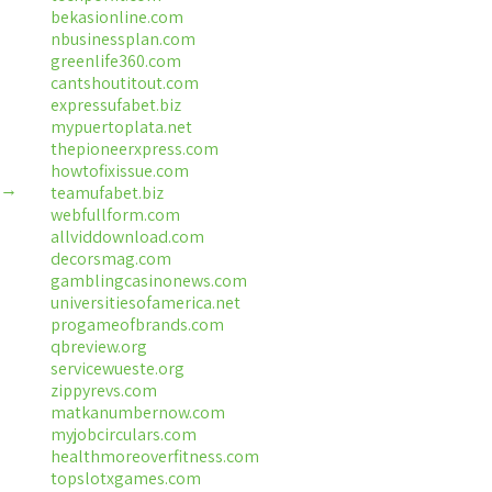
bekasionline.com
nbusinessplan.com
greenlife360.com
cantshoutitout.com
expressufabet.biz
mypuertoplata.net
thepioneerxpress.com
howtofixissue.com
→
teamufabet.biz
webfullform.com
allviddownload.com
decorsmag.com
gamblingcasinonews.com
universitiesofamerica.net
progameofbrands.com
qbreview.org
servicewueste.org
zippyrevs.com
matkanumbernow.com
myjobcirculars.com
healthmoreoverfitness.com
topslotxgames.com