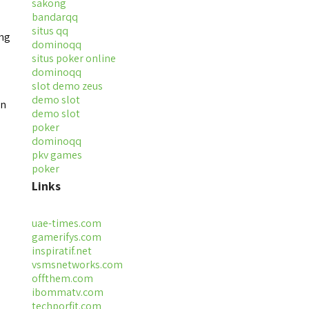
sakong
bandarqq
situs qq
ang
dominoqq
situs poker online
dominoqq
slot demo zeus
demo slot
an
demo slot
poker
dominoqq
pkv games
poker
Links
uae-times.com
gamerifys.com
inspiratif.net
vsmsnetworks.com
offthem.com
ibommatv.com
techporfit.com