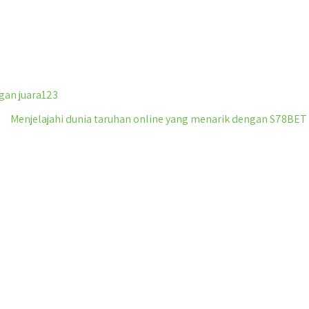
gan juara123
Menjelajahi dunia taruhan online yang menarik dengan S78BET