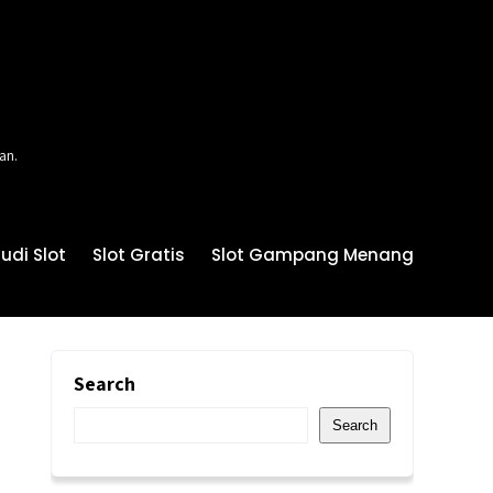
an.
udi Slot
Slot Gratis
Slot Gampang Menang
Search
Search