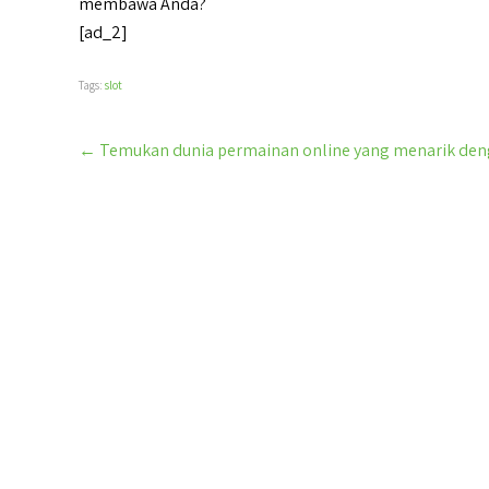
membawa Anda?
[ad_2]
Tags:
slot
Post
←
Temukan dunia permainan online yang menarik den
navigation