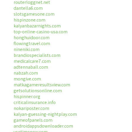
routerloggnet.net
dantella6.com
slotsgamesone.com
hispinzone.com
kalyanbazarnights.com
top-online-casino-usa.com
honghuidoor.com
flowingtravel.com
nineniki.com
brandiospecialists.com
medicalcare7.com
adtennaball.com
nabzah.com
mongive.com
matkagameresultsview.com
getsolutionsonline.com
hispinner.org
criticalinsurance.info
nokariposter.com
kalyan-guessing-nightplay.com
gameofpanels.com
androidappsdownloader.com
usetimenow.com