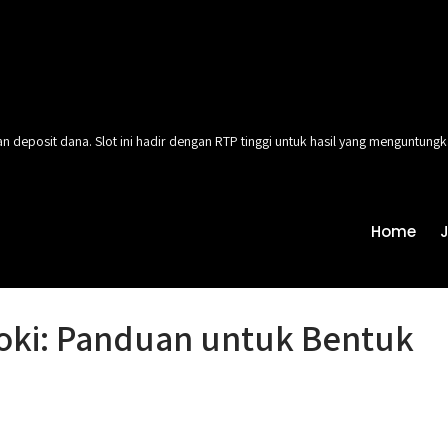
 deposit dana. Slot ini hadir dengan RTP tinggi untuk hasil yang menguntungk
Home
J
hoki: Panduan untuk Bentuk