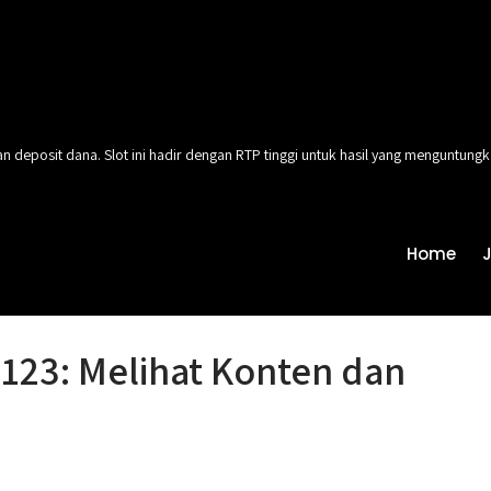
 deposit dana. Slot ini hadir dengan RTP tinggi untuk hasil yang menguntungk
Home
J
a123: Melihat Konten dan