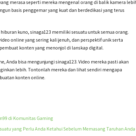
yang merasa seperti mereka mengenal orang di balik kamera lebi
gun basis penggemar yang kuat dan berdedikasi yang terus
r hiburan kuno, sinaga123 memiliki sesuatu untuk semua orang.
o online yang sering kali jenuh, dan perspektif unik serta
embuat konten yang menonjol di lanskap digital.
line, Anda bisa mengunjungi sinaga123. Video mereka pasti akan
inkan lebih. Tontonlah mereka dan lihat sendiri mengapa
buatan konten online.
n99 di Komunitas Gaming
esuatu yang Perlu Anda Ketahui Sebelum Memasang Taruhan Anda