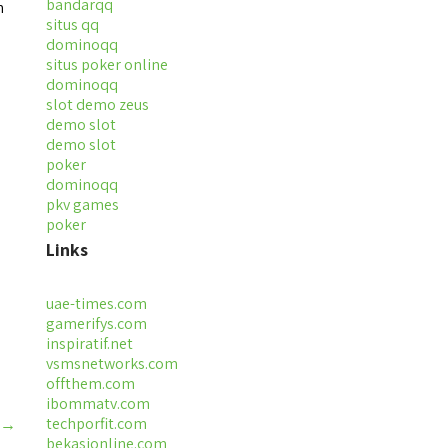
bandarqq
h
situs qq
dominoqq
situs poker online
dominoqq
slot demo zeus
demo slot
demo slot
poker
dominoqq
pkv games
poker
Links
uae-times.com
gamerifys.com
inspiratif.net
vsmsnetworks.com
offthem.com
ibommatv.com
techporfit.com
→
bekasionline.com