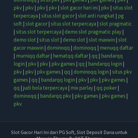
pkv
|
pkv
|
pkv
|
pkv
|
slot gacor hari ini
|
pkv
|
situs slot
terpercaya
|
situs slot gacor
|
slot anti rungkat
|
pg
soft
|
slot gacor
|
situs slot terpercaya
|
slot pragmatic
|
situs slot terpercaya
|
demo slot pragmatic play
|
demo slot
|
situs slot
|
demo slot
|
slot maxwin
|
slot
gacor maxwin
|
dominoqq
|
dominoqq
|
menuqq daftar
|
murniqq daftar
|
hematqq daftar
|
qq
|
bandarqq
login
|
pkv
|
pkv
|
pkv games
|
qq
|
bandarqq login
|
pkv
|
pkv
|
pkv games
|
qq
|
dominoqq login
|
situs pkv
games
|
qq
|
bandarqq login
|
pkv
|
pkv
|
pkv games
|
qq
|
judi bola terpercaya
|
mix parlay
|
qq poker
|
dominoqq
|
bandarqq pkv
|
pkv games
|
pkv games
|
pkv
Slot Gacor Hari Ini dari PG Soft, Slot Deposit Dana untuk