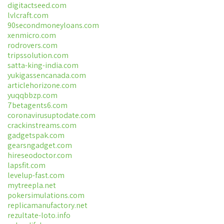
digitactseed.com
lvlcraft.com
90secondmoneyloans.com
xenmicro.com
rodrovers.com
tripssolution.com
satta-king-india.com
yukigassencanada.com
articlehorizone.com
yuqqbbzp.com
7betagents6.com
coronavirusuptodate.com
crackinstreams.com
gadgetspak.com
gearsngadget.com
hireseodoctor.com
lapsfit.com
levelup-fast.com
mytreepla.net
pokersimulations.com
replicamanufactory.net
rezultate-loto.info