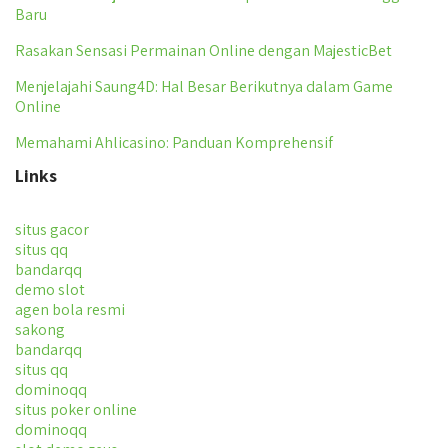
Baru
Rasakan Sensasi Permainan Online dengan MajesticBet
Menjelajahi Saung4D: Hal Besar Berikutnya dalam Game
Online
Memahami Ahlicasino: Panduan Komprehensif
Links
situs gacor
situs qq
bandarqq
demo slot
agen bola resmi
sakong
bandarqq
situs qq
dominoqq
situs poker online
dominoqq