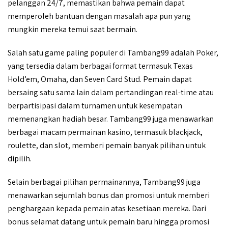
pelanggan 24/7, memastikan bahwa pemain dapat
memperoleh bantuan dengan masalah apa pun yang
mungkin mereka temui saat bermain.
Salah satu game paling populer di Tambang99 adalah Poker,
yang tersedia dalam berbagai format termasuk Texas
Hold’em, Omaha, dan Seven Card Stud. Pemain dapat
bersaing satu sama lain dalam pertandingan real-time atau
berpartisipasi dalam turnamen untuk kesempatan
memenangkan hadiah besar. Tambang99 juga menawarkan
berbagai macam permainan kasino, termasuk blackjack,
roulette, dan slot, memberi pemain banyak pilihan untuk
dipilih.
Selain berbagai pilihan permainannya, Tambang99 juga
menawarkan sejumlah bonus dan promosi untuk memberi
penghargaan kepada pemain atas kesetiaan mereka. Dari
bonus selamat datang untuk pemain baru hingga promosi