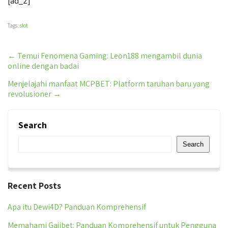
[ad_2]
Tags:
slot
Post
←
Temui Fenomena Gaming: Leon188 mengambil dunia
online dengan badai
navigation
Menjelajahi manfaat MCPBET: Platform taruhan baru yang
revolusioner
→
Search
Search
Recent Posts
Apa itu Dewi4D? Panduan Komprehensif
Memahami Gajibet: Panduan Komprehensif untuk Pengguna