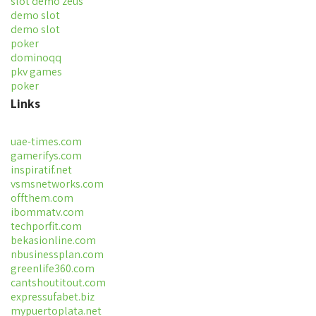
slot demo zeus
demo slot
demo slot
poker
dominoqq
pkv games
poker
Links
uae-times.com
gamerifys.com
inspiratif.net
vsmsnetworks.com
offthem.com
ibommatv.com
techporfit.com
bekasionline.com
nbusinessplan.com
greenlife360.com
cantshoutitout.com
expressufabet.biz
mypuertoplata.net