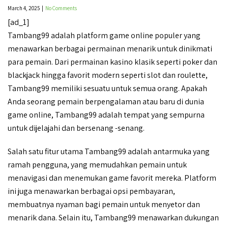
March 4, 2025
|
No Comments
[ad_1]
Tambang99 adalah platform game online populer yang
menawarkan berbagai permainan menarik untuk dinikmati
para pemain. Dari permainan kasino klasik seperti poker dan
blackjack hingga favorit modern seperti slot dan roulette,
Tambang99 memiliki sesuatu untuk semua orang. Apakah
Anda seorang pemain berpengalaman atau baru di dunia
game online, Tambang99 adalah tempat yang sempurna
untuk dijelajahi dan bersenang -senang.
Salah satu fitur utama Tambang99 adalah antarmuka yang
ramah pengguna, yang memudahkan pemain untuk
menavigasi dan menemukan game favorit mereka. Platform
ini juga menawarkan berbagai opsi pembayaran,
membuatnya nyaman bagi pemain untuk menyetor dan
menarik dana. Selain itu, Tambang99 menawarkan dukungan