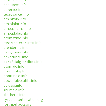
airvendio.info
healthexe.info
puretecx.info
tecadvance.info
aminityio.info
amiolahu.info
ampacheme.info
ampullahu.info
aromaxme.info
asserthatecontrast.info
atenderme.info
bangumiio.info
bekosunhu.info
beneficialgrandiose.info
blomaio.info
dosellinfoplete.info
podtubeio.info
powerfulvolatile.info
qvidsio.info
shumaio.info
slotherio.info
cysapluscertification.org
fortnitehacks.org