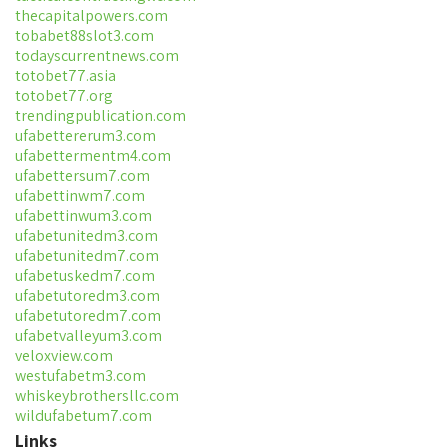
thecapitalpowers.com
tobabet88slot3.com
todayscurrentnews.com
totobet77.asia
totobet77.org
trendingpublication.com
ufabettererum3.com
ufabettermentm4.com
ufabettersum7.com
ufabettinwm7.com
ufabettinwum3.com
ufabetunitedm3.com
ufabetunitedm7.com
ufabetuskedm7.com
ufabetutoredm3.com
ufabetutoredm7.com
ufabetvalleyum3.com
veloxview.com
westufabetm3.com
whiskeybrothersllc.com
wildufabetum7.com
Links