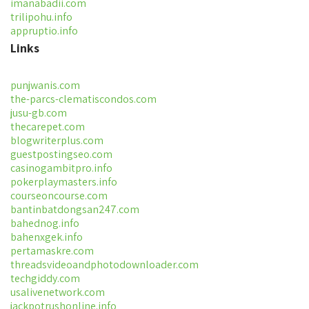
imanabadii.com
trilipohu.info
appruptio.info
Links
punjwanis.com
the-parcs-clematiscondos.com
jusu-gb.com
thecarepet.com
blogwriterplus.com
guestpostingseo.com
casinogambitpro.info
pokerplaymasters.info
courseoncourse.com
bantinbatdongsan247.com
bahednog.info
bahenxgek.info
pertamaskre.com
threadsvideoandphotodownloader.com
techgiddy.com
usalivenetwork.com
jackpotrushonline.info