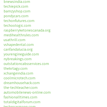
bnewsindia.com
techiepick.com
bamzyshop.com
pondycars.com
techonfutures.com
techoologic.com
raspberryketonescanada.org
medihealthrules.com
usathrill.com
vshapedental.com
canfandalucia.org
yourengineguide.com
nybreakings.com
outstationcabsservices.com
thekrtagy.com
xchangeindia.com
coolmicrotech.com
dreamhousehack.com
the-techteacher.com
automobilenews-online.com
fashionalltimes.com
totaldigitalforum.com
technoarmaan.com