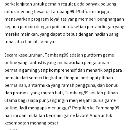
berkelanjutan untuk pemain reguler, ada banyak peluang
untuk menang besar di Tambang99. Platform ini juga
menawarkan program loyalitas yang memberi penghargaan
kepada pemain dengan poin untuk setiap pertandingan yang
mereka mainkan, yang dapat ditebus dengan hadiah uang
tunai atau hadiah lainnya.
Secara keseluruhan, Tambang99 adalah platform game
online yang fantastis yang menawarkan pengalaman
bermain gaming yang komprehensif dan menarik bagi para
pemain dari semua tingkatan. Dengan berbagai pilihan
permainan, antarmuka yang ramah pengguna, dan bonus
dan promosi yang murah hati, Tambang99 adalah pilihan
utama bagi siapa pun yang ingin menjelajahi dunia game
online. Jadi mengapa menunggu? Pergilah ke Tambang99
hari ini dan mulailah bermain game favorit Anda untuk
kesempatan menang besar!