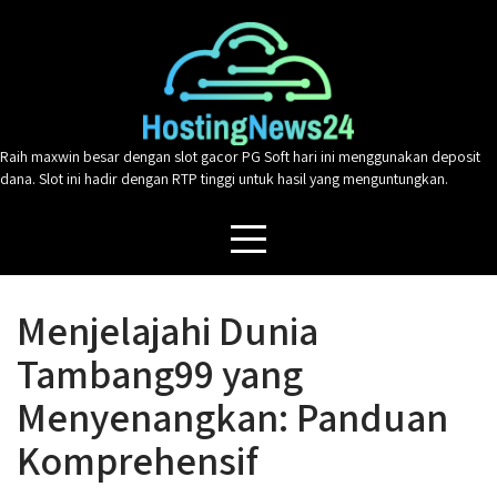
Skip
to
content
Raih maxwin besar dengan slot gacor PG Soft hari ini menggunakan deposit
dana. Slot ini hadir dengan RTP tinggi untuk hasil yang menguntungkan.
Menjelajahi Dunia
Tambang99 yang
Menyenangkan: Panduan
Komprehensif