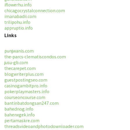
iflowerhu.info
chicagocrystalconnection.com
imanabadii.com
trilipohu.info
appruptio.info
Links
punjwanis.com
the-parcs-clematiscondos.com
jusu-gb.com
thecarepet.com
blogwriterplus.com
guestpostingseo.com
casinogambitpro.info
pokerplaymasters.info
courseoncourse.com
bantinbatdongsan247.com
bahednog.info
bahenxgek.info
pertamaskre.com
threadsvideoandphotodownloader.com