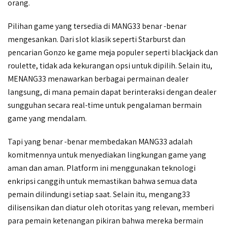
orang.
Pilihan game yang tersedia di MANG33 benar -benar
mengesankan. Dari slot klasik seperti Starburst dan
pencarian Gonzo ke game meja populer seperti blackjack dan
roulette, tidak ada kekurangan opsi untuk dipilih. Selain itu,
MENANG33 menawarkan berbagai permainan dealer
langsung, di mana pemain dapat berinteraksi dengan dealer
sungguhan secara real-time untuk pengalaman bermain
game yang mendalam.
Tapi yang benar -benar membedakan MANG33 adalah
komitmennya untuk menyediakan lingkungan game yang
aman dan aman. Platform ini menggunakan teknologi
enkripsi canggih untuk memastikan bahwa semua data
pemain dilindungi setiap saat. Selain itu, mengang33
dilisensikan dan diatur oleh otoritas yang relevan, memberi
para pemain ketenangan pikiran bahwa mereka bermain