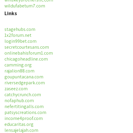
wildufabetum7.com
Links
stagehubs.com
1x2forum.net
login99bet.com
secretcourtesans.com
onlinebahisforum1.com
chicagoheadline.com
camming.org
rajalion88.com
goupuntacana.com
riversedgepark.com
zaseez.com
catchycrunch.com
nofaphub.com
nefertitingalls.com
patsyscreations.com
income4proof.com
educaritas.org
lensajelajah.com