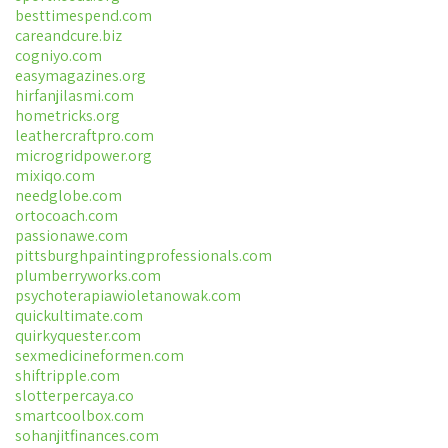
besttimespend.com
careandcure.biz
cogniyo.com
easymagazines.org
hirfanjilasmi.com
hometricks.org
leathercraftpro.com
microgridpower.org
mixiqo.com
needglobe.com
ortocoach.com
passionawe.com
pittsburghpaintingprofessionals.com
plumberryworks.com
psychoterapiawioletanowak.com
quickultimate.com
quirkyquester.com
sexmedicineformen.com
shiftripple.com
slotterpercaya.co
smartcoolbox.com
sohanjitfinances.com