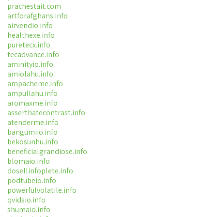
prachestait.com
artforafghans.info
airvendio.info
healthexe.info
puretecx.info
tecadvance.info
aminityio.info
amiolahu.info
ampacheme.info
ampullahu.info
aromaxme.info
asserthatecontrast.info
atenderme.info
bangumiio.info
bekosunhu.info
beneficialgrandiose.info
blomaio.info
dosellinfoplete.info
podtubeio.info
powerfulvolatile.info
qvidsio.info
shumaio.info