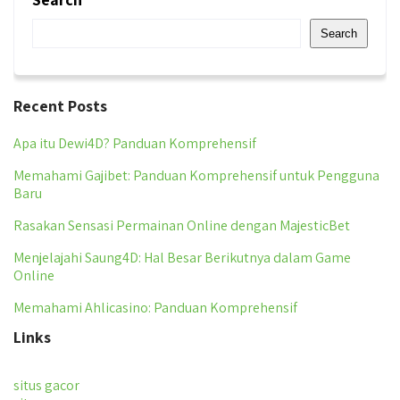
Search
Recent Posts
Apa itu Dewi4D? Panduan Komprehensif
Memahami Gajibet: Panduan Komprehensif untuk Pengguna
Baru
Rasakan Sensasi Permainan Online dengan MajesticBet
Menjelajahi Saung4D: Hal Besar Berikutnya dalam Game
Online
Memahami Ahlicasino: Panduan Komprehensif
Links
situs gacor