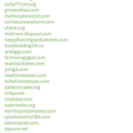
lucky77slot.org
growmefast.com
mahkotahokislot.com
onlinecancerpharm.com
ufalek.org
mattress-disposal.com
happyflooringandcabinets.com
bodybuildinglife.co
qrdoggy.com
technologygud.com
realshocknews.com
pickgb.com
healthmistakes.com
ksfashiondresses.com
patterntrader.org
cnhpa.net
sitalotus.com
supernotes.org
worldsportsempires.com
updatecentral360.com
katamastah.com
zqscore.net