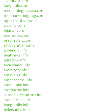
justintv10.com
lawyerule.com
mediamingleseaco.com
mtsmarketingblog.com
nghekiemtien.com
wasirku.com
tejas24.com
poolturbo.com
prachestait.com
artforafghans.info
airvendio.info
healthexe.info
puretecx.info
tecadvance.info
aminityio.info
amiolahu.info
ampacheme.info
ampullahu.info
aromaxme.info
asserthatecontrast.info
atenderme.info
bangumiio.info
bekosunhu.info