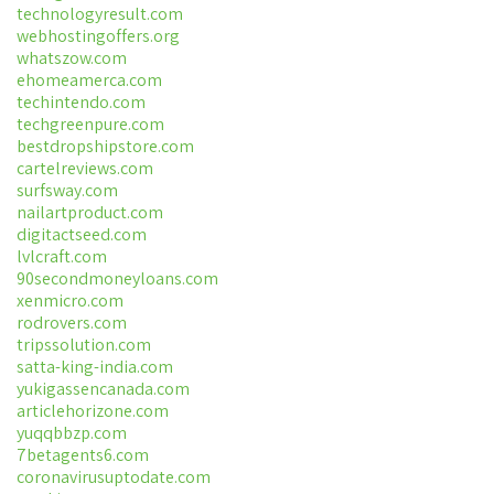
technologyresult.com
webhostingoffers.org
whatszow.com
ehomeamerca.com
techintendo.com
techgreenpure.com
bestdropshipstore.com
cartelreviews.com
surfsway.com
nailartproduct.com
digitactseed.com
lvlcraft.com
90secondmoneyloans.com
xenmicro.com
rodrovers.com
tripssolution.com
satta-king-india.com
yukigassencanada.com
articlehorizone.com
yuqqbbzp.com
7betagents6.com
coronavirusuptodate.com