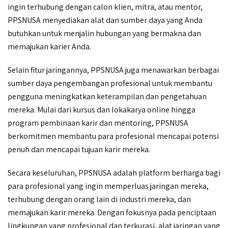
ingin terhubung dengan calon klien, mitra, atau mentor,
PPSNUSA menyediakan alat dan sumber daya yang Anda
butuhkan untuk menjalin hubungan yang bermakna dan
memajukan karier Anda.
Selain fitur jaringannya, PPSNUSA juga menawarkan berbagai
sumber daya pengembangan profesional untuk membantu
pengguna meningkatkan keterampilan dan pengetahuan
mereka. Mulai dari kursus dan lokakarya online hingga
program pembinaan karir dan mentoring, PPSNUSA
berkomitmen membantu para profesional mencapai potensi
penuh dan mencapai tujuan karir mereka.
Secara keseluruhan, PPSNUSA adalah platform berharga bagi
para profesional yang ingin memperluas jaringan mereka,
terhubung dengan orang lain di industri mereka, dan
memajukan karir mereka. Dengan fokusnya pada penciptaan
lingkungan yang profesional dan terkurasi, alat jaringan yang