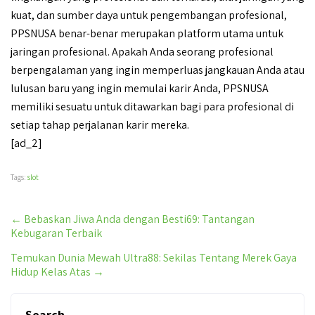
kuat, dan sumber daya untuk pengembangan profesional,
PPSNUSA benar-benar merupakan platform utama untuk
jaringan profesional. Apakah Anda seorang profesional
berpengalaman yang ingin memperluas jangkauan Anda atau
lulusan baru yang ingin memulai karir Anda, PPSNUSA
memiliki sesuatu untuk ditawarkan bagi para profesional di
setiap tahap perjalanan karir mereka.
[ad_2]
Tags:
slot
Post
←
Bebaskan Jiwa Anda dengan Besti69: Tantangan
Kebugaran Terbaik
navigation
Temukan Dunia Mewah Ultra88: Sekilas Tentang Merek Gaya
Hidup Kelas Atas
→
Search