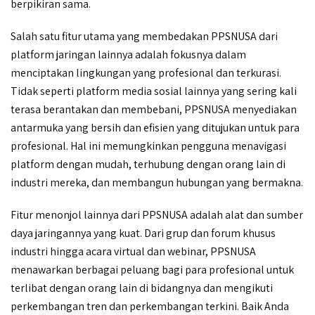
berpikiran sama.
Salah satu fitur utama yang membedakan PPSNUSA dari
platform jaringan lainnya adalah fokusnya dalam
menciptakan lingkungan yang profesional dan terkurasi.
Tidak seperti platform media sosial lainnya yang sering kali
terasa berantakan dan membebani, PPSNUSA menyediakan
antarmuka yang bersih dan efisien yang ditujukan untuk para
profesional. Hal ini memungkinkan pengguna menavigasi
platform dengan mudah, terhubung dengan orang lain di
industri mereka, dan membangun hubungan yang bermakna.
Fitur menonjol lainnya dari PPSNUSA adalah alat dan sumber
daya jaringannya yang kuat. Dari grup dan forum khusus
industri hingga acara virtual dan webinar, PPSNUSA
menawarkan berbagai peluang bagi para profesional untuk
terlibat dengan orang lain di bidangnya dan mengikuti
perkembangan tren dan perkembangan terkini. Baik Anda