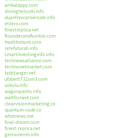
anikalappy.com
dininghelsinki.info
duanfrescariverside.info
etilerx.com
finestreplica.net
flounderandfumble.com
healthohunt.com
retefuturah.info
smartinvestinginfo.info
technewsalliance.com
technonetmarket.com
tedstanger.net
ufabett732um3.com
uskola.info
wagonpaints.info
waitfornext.com
clearvisionmarketing.co
quantum-code.co
whatnews.me
final-dream.com
finest-replica.net
gestioneinh.info