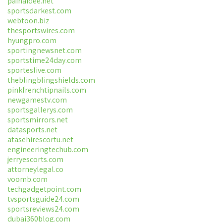
painaidee.net
sportsdarkest.com
webtoon.biz
thesportswires.com
hyungpro.com
sportingnewsnet.com
sportstime24day.com
sporteslive.com
theblingblingshields.com
pinkfrenchtipnails.com
newgamestv.com
sportsgallerys.com
sportsmirrors.net
datasports.net
atasehirescortu.net
engineeringtechub.com
jerryescorts.com
attorneylegal.co
voomb.com
techgadgetpoint.com
tvsportsguide24.com
sportsreviews24.com
dubai360blog.com