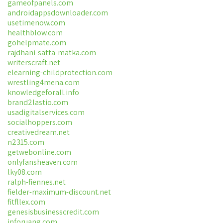
gameofpanels.com
androidappsdownloader.com
usetimenow.com
healthblow.com
gohelpmate.com
rajdhani-satta-matka.com
writerscraft.net
elearning-childprotection.com
wrestling4mena.com
knowledgeforall.info
brand2lastio.com
usadigitalservices.com
socialhoppers.com
creativedream.net
n2315.com
getwebonline.com
onlyfansheaven.com
lky08.com
ralph-fiennes.net
fielder-maximum-discount.net
fitfllex.com
genesisbusinesscredit.com
inforuang.com