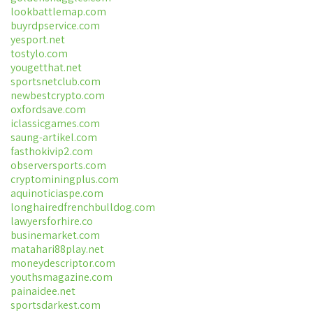
lookbattlemap.com
buyrdpservice.com
yesport.net
tostylo.com
yougetthat.net
sportsnetclub.com
newbestcrypto.com
oxfordsave.com
iclassicgames.com
saung-artikel.com
fasthokivip2.com
observersports.com
cryptominingplus.com
aquinoticiaspe.com
longhairedfrenchbulldog.com
lawyersforhire.co
businemarket.com
matahari88play.net
moneydescriptor.com
youthsmagazine.com
painaidee.net
sportsdarkest.com