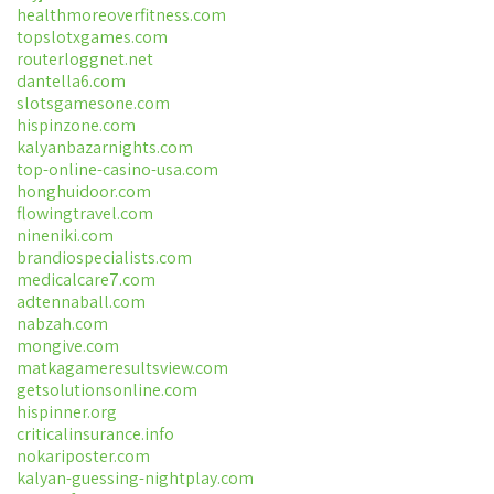
healthmoreoverfitness.com
topslotxgames.com
routerloggnet.net
dantella6.com
slotsgamesone.com
hispinzone.com
kalyanbazarnights.com
top-online-casino-usa.com
honghuidoor.com
flowingtravel.com
nineniki.com
brandiospecialists.com
medicalcare7.com
adtennaball.com
nabzah.com
mongive.com
matkagameresultsview.com
getsolutionsonline.com
hispinner.org
criticalinsurance.info
nokariposter.com
kalyan-guessing-nightplay.com