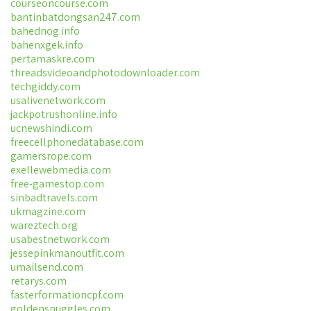
courseoncourse.com
bantinbatdongsan247.com
bahednog.info
bahenxgek.info
pertamaskre.com
threadsvideoandphotodownloader.com
techgiddy.com
usalivenetwork.com
jackpotrushonline.info
ucnewshindi.com
freecellphonedatabase.com
gamersrope.com
exellewebmedia.com
free-gamestop.com
sinbadtravels.com
ukmagzine.com
wareztech.org
usabestnetwork.com
jessepinkmanoutfit.com
umailsend.com
retarys.com
fasterformationcpf.com
goldensnuggles.com