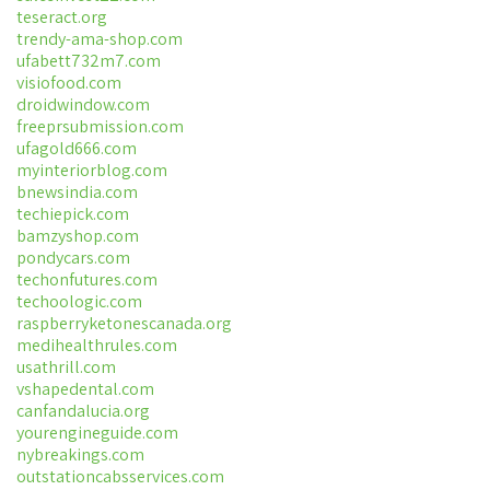
teseract.org
trendy-ama-shop.com
ufabett732m7.com
visiofood.com
droidwindow.com
freeprsubmission.com
ufagold666.com
myinteriorblog.com
bnewsindia.com
techiepick.com
bamzyshop.com
pondycars.com
techonfutures.com
techoologic.com
raspberryketonescanada.org
medihealthrules.com
usathrill.com
vshapedental.com
canfandalucia.org
yourengineguide.com
nybreakings.com
outstationcabsservices.com