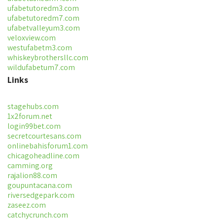
ufabetutoredm3.com
ufabetutoredm7.com
ufabetvalleyum3.com
veloxview.com
westufabetm3.com
whiskeybrothersllc.com
wildufabetum7.com
Links
stagehubs.com
1x2forum.net
login99bet.com
secretcourtesans.com
onlinebahisforum1.com
chicagoheadline.com
camming.org
rajalion88.com
goupuntacana.com
riversedgepark.com
zaseez.com
catchycrunch.com