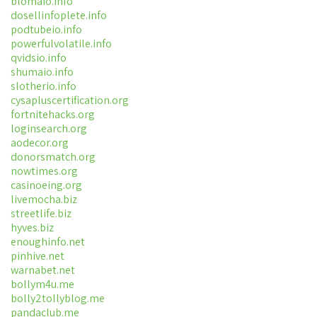
blomaio.info
dosellinfoplete.info
podtubeio.info
powerfulvolatile.info
qvidsio.info
shumaio.info
slotherio.info
cysapluscertification.org
fortnitehacks.org
loginsearch.org
aodecor.org
donorsmatch.org
nowtimes.org
casinoeing.org
livemocha.biz
streetlife.biz
hyves.biz
enoughinfo.net
pinhive.net
warnabet.net
bollym4u.me
bolly2tollyblog.me
pandaclub.me