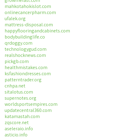
growmefast.com
mahkotahokislot.com
onlinecancerpharm.com
ufalek.org
mattress-disposal.com
happyflooringandcabinets.com
bodybuildinglife.co
qrdoggy.com
technologygud.com
realshocknews.com
pickgb.com
healthmistakes.com
ksfashiondresses.com
patterntrader.org
cnhpa.net
sitalotus.com
supernotes.org
worldsportsempires.com
updatecentral360.com
katamastah.com
zqscore.net
aseleraio.info
asticio.info