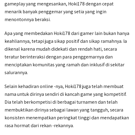
gameplay yang mengesankan, Hoki178 dengan cepat
menarik banyak penggemar yang setia yang ingin
menontonnya beraksi.
Apa yang membedakan Hoki178 dari gamer lain bukan hanya
keahliannya, tetapi juga sikap positif dan sikap ramahnya. Ia
dikenal karena mudah didekati dan rendah hati, secara
teratur berinteraksi dengan para penggemarnya dan
menciptakan komunitas yang ramah dan inklusif di sekitar
salurannya.
Selain kehadiran online -nya, Hoki178 juga telah membuat
nama untuk dirinya sendiri di kancah game yang kompetitif.
Dia telah berkompetisi di berbagai turnamen dan telah
membuktikan dirinya sebagai lawan yang tangguh, secara
konsisten menempatkan peringkat tinggi dan mendapatkan
rasa hormat dari rekan -rekannya.