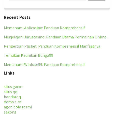
Recent Posts
Memahami Ahlicasino: Panduan Komprehensif
Menjelajahi Juruscasino: Panduan Utama Permainan Online
Pengertian Plisbet: Panduan Komprehensif Manfaatnya
Temukan Keunikan Bunga99
Memahami Winlose99: Panduan Komprehensif
Links
situs gacor
situs qq
bandarqq
demo slot
agen bola resmi
sakong