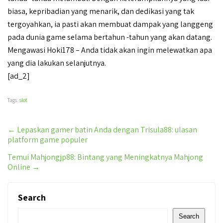
biasa, kepribadian yang menarik, dan dedikasi yang tak
tergoyahkan, ia pasti akan membuat dampak yang langgeng
pada dunia game selama bertahun -tahun yang akan datang.
Mengawasi Hoki178 – Anda tidak akan ingin melewatkan apa
yang dia lakukan selanjutnya.
[ad_2]
Tags:
slot
Post
←
Lepaskan gamer batin Anda dengan Trisula88: ulasan
platform game populer
navigation
Temui Mahjongjp88: Bintang yang Meningkatnya Mahjong
Online
→
Search
Search