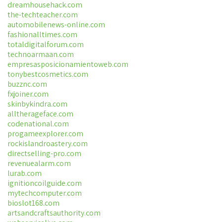
dreamhousehack.com
the-techteacher.com
automobilenews-online.com
fashionalltimes.com
totaldigitalforum.com
technoarmaan.com
empresasposicionamientoweb.com
tonybestcosmetics.com
buzznc.com
fxjoiner.com
skinbykindra.com
alltherageface.com
codenational.com
progameexplorer.com
rockislandroastery.com
directselling-pro.com
revenuealarm.com
lurab.com
ignitioncoilguide.com
mytechcomputer.com
bioslot168.com
artsandcraftsauthority.com