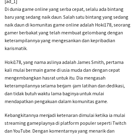
[ad_1]
Di dunia game online yang serba cepat, selalu ada bintang
baru yang sedang naik daun. Salah satu bintang yang sedang
naik daun di komunitas game online adalah Hoki178, seorang
gamer berbakat yang telah membuat gelombang dengan
keterampilannya yang mengesankan dan kepribadian
karismatik.
Hoki178, yang nama aslinya adalah James Smith, pertama
kali mulai bermain game di usia muda dan dengan cepat
mengembangkan hasrat untuk itu. Dia mengasah
keterampilannya selama berjam -jam latihan dan dedikasi,
dan tidak butuh waktu lama baginya untuk mulai
mendapatkan pengakuan dalam komunitas game.
Kebangkitannya menjadi ketenaran dimulai ketika ia mulai
streaming gameplaynya di platform populer seperti Twitch
dan YouTube. Dengan komentarnya yang menarik dan