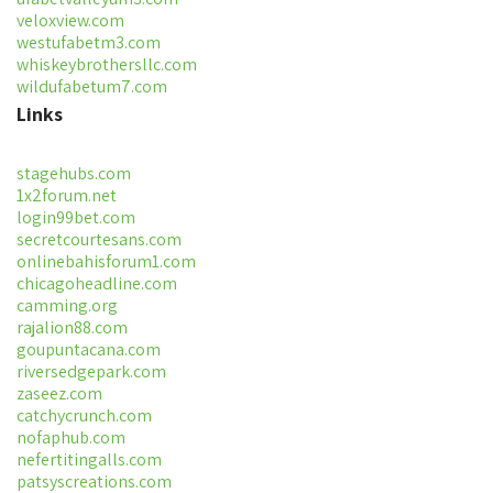
veloxview.com
westufabetm3.com
whiskeybrothersllc.com
wildufabetum7.com
Links
stagehubs.com
1x2forum.net
login99bet.com
secretcourtesans.com
onlinebahisforum1.com
chicagoheadline.com
camming.org
rajalion88.com
goupuntacana.com
riversedgepark.com
zaseez.com
catchycrunch.com
nofaphub.com
nefertitingalls.com
patsyscreations.com