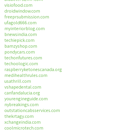
visiofood.com
droidwindow.com
freeprsubmission.com
ufagold666.com
myinteriorblog.com
bnewsindia.com
techiepick.com
bamzyshop.com
pondycars.com
techonfutures.com
techoologic.com
raspberryketonescanada.org
medihealthrules.com
usathrill.com
vshapedental.com
canfandalucia.org
yourengineguide.com
nybreakings.com
outstationcabsservices.com
thekrtagy.com
xchangeindia.com
coolmicrotech.com