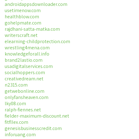
androidappsdownloader.com
usetimenow.com
healthblow.com
gohelpmate.com
rajdhani-satta-matka.com
writerscraft.net
elearning-childprotection.com
wrestling4mena.com
knowledgeforall.info
brand2lastio.com
usadigitalservices.com
socialhoppers.com
creativedream.net
n2315.com
getwebonline.com
onlyfansheaven.com
lky08.com
ralph-fiennes.net
fielder-maximum-discount.net
fitfllex.com
genesisbusinesscredit.com
inforuang.com