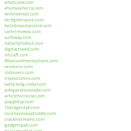
whatszow.com
ehomeamerca.com
techintendo.com
techgreenpure.com
bestdropshipstore.com
cartelreviews.com
surfsway.com
nailartproduct.com
digitactseed.com
lvlcraft.com
90secondmoneyloans.com
xenmicro.com
rodrovers.com
tripssolution.com
satta-king-india.com
yukigassencanada.com
articlehorizone.com
yuqqbbzp.com
7betagents6.com
coronavirusuptodate.com
crackinstreams.com
gadgetspak.com
gearsngadget.com