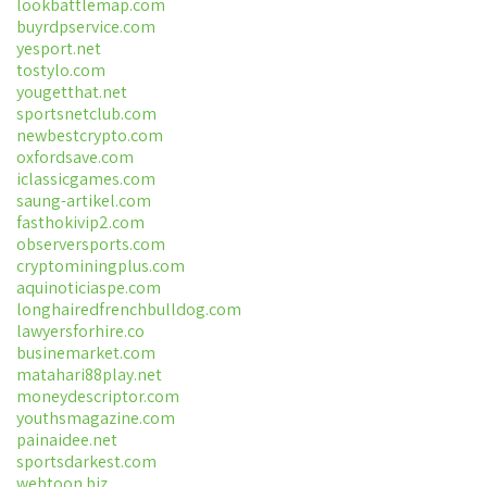
lookbattlemap.com
buyrdpservice.com
yesport.net
tostylo.com
yougetthat.net
sportsnetclub.com
newbestcrypto.com
oxfordsave.com
iclassicgames.com
saung-artikel.com
fasthokivip2.com
observersports.com
cryptominingplus.com
aquinoticiaspe.com
longhairedfrenchbulldog.com
lawyersforhire.co
businemarket.com
matahari88play.net
moneydescriptor.com
youthsmagazine.com
painaidee.net
sportsdarkest.com
webtoon.biz