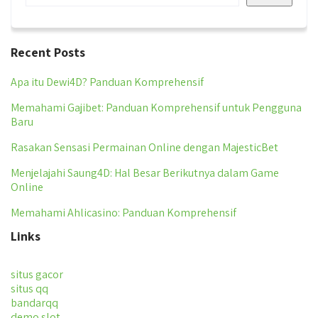
Recent Posts
Apa itu Dewi4D? Panduan Komprehensif
Memahami Gajibet: Panduan Komprehensif untuk Pengguna
Baru
Rasakan Sensasi Permainan Online dengan MajesticBet
Menjelajahi Saung4D: Hal Besar Berikutnya dalam Game
Online
Memahami Ahlicasino: Panduan Komprehensif
Links
situs gacor
situs qq
bandarqq
demo slot