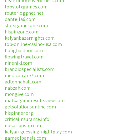
healthmoreoverfitness.com
topslotxgames.com
routerloggnet.net
dantella6.com
slotsgamesone.com
hispinzone.com
kalyanbazarnights.com
top-online-casino-usa.com
honghuidoor.com
flowingtravel.com
nineniki.com
brandiospecialists.com
medicalcare7.com
adtennaball.com
nabzah.com
mongive.com
matkagameresultsview.com
getsolutionsonline.com
hispinner.org
criticalinsurance.info
nokariposter.com
kalyan-guessing-nightplay.com
gameofpanels.com