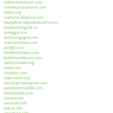
mahkotahokislot.com
onlinecancerpharm.com
ufalek.org
mattress-disposal.com
happyflooringandcabinets.com
bodybuildinglife.co
qrdoggy.com
technologygud.com
realshocknews.com
pickgb.com
healthmistakes.com
ksfashiondresses.com
patterntrader.org
cnhpa.net
sitalotus.com
supernotes.org
worldsportsempires.com
updatecentral360.com
katamastah.com
zqscore.net
aseleraio.info
asticio.info