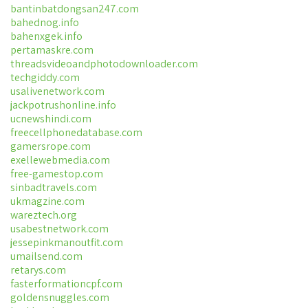
bantinbatdongsan247.com
bahednog.info
bahenxgek.info
pertamaskre.com
threadsvideoandphotodownloader.com
techgiddy.com
usalivenetwork.com
jackpotrushonline.info
ucnewshindi.com
freecellphonedatabase.com
gamersrope.com
exellewebmedia.com
free-gamestop.com
sinbadtravels.com
ukmagzine.com
wareztech.org
usabestnetwork.com
jessepinkmanoutfit.com
umailsend.com
retarys.com
fasterformationcpf.com
goldensnuggles.com