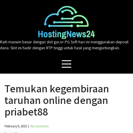
Skip
to
content
Raih maxwin besar dengan slot gacor PG Soft hari ini menggunakan deposit
dana. Slot ini hadir dengan RTP tinggi untuk hasil yang menguntungkan.
Temukan kegembiraan
taruhan online dengan
priabet88
February 9, 2025
|
No Comments