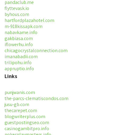
pandaclub.me
flyttevask.io
byhous.com
hartfordplazahotel.com
m-918kissapk.com
nabavkame.info
gakbiasa.com
iflowerhu.info
chicagocrystalconnection.com
imanabadii.com
trilipohu.info
appruptio.info
Links
punjwanis.com
the-parcs-clematiscondos.com
jusu-gb.com
thecarepet.com
blogwriterplus.com
guestpostingseo.com
casinogambitpro.info
pokerplaymasters.info