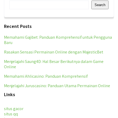
Search
Recent Posts
Memahami Gajibet: Panduan Komprehensif untuk Pengguna
Baru
Rasakan Sensasi Permainan Online dengan MajesticBet
Menjelajahi Saung4D: Hal Besar Berikutnya dalam Game
Online
Memahami Ahlicasino: Panduan Komprehensif
Menjelajahi Juruscasino: Panduan Utama Permainan Online
Links
situs gacor
situs qq