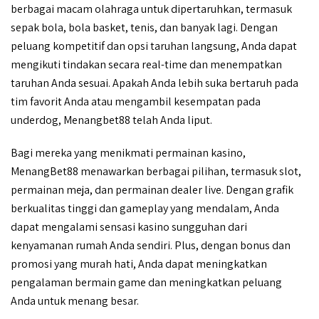
berbagai macam olahraga untuk dipertaruhkan, termasuk
sepak bola, bola basket, tenis, dan banyak lagi. Dengan
peluang kompetitif dan opsi taruhan langsung, Anda dapat
mengikuti tindakan secara real-time dan menempatkan
taruhan Anda sesuai. Apakah Anda lebih suka bertaruh pada
tim favorit Anda atau mengambil kesempatan pada
underdog, Menangbet88 telah Anda liput.
Bagi mereka yang menikmati permainan kasino,
MenangBet88 menawarkan berbagai pilihan, termasuk slot,
permainan meja, dan permainan dealer live. Dengan grafik
berkualitas tinggi dan gameplay yang mendalam, Anda
dapat mengalami sensasi kasino sungguhan dari
kenyamanan rumah Anda sendiri. Plus, dengan bonus dan
promosi yang murah hati, Anda dapat meningkatkan
pengalaman bermain game dan meningkatkan peluang
Anda untuk menang besar.