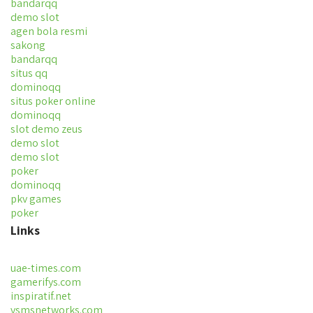
bandarqq
demo slot
agen bola resmi
sakong
bandarqq
situs qq
dominoqq
situs poker online
dominoqq
slot demo zeus
demo slot
demo slot
poker
dominoqq
pkv games
poker
Links
uae-times.com
gamerifys.com
inspiratif.net
vsmsnetworks.com