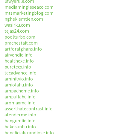
lawyerule.com
mediamingleseaco.com
mtsmarketingblog.com
nghekiemtien.com
wasirku.com
tejas24.com
poolturbo.com
prachestait.com
artforafghans.info
airvendio.info
healthexe.info
puretecx.info
tecadvance.info
aminityio.info
amiolahu.info
ampacheme.info
ampullahu.info
aromaxme.info
asserthatecontrast.info
atenderme.info
bangumiio.info
bekosunhu.info
beneficialgrandiose.info