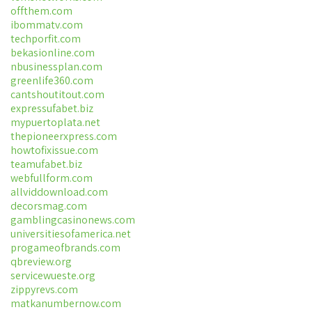
offthem.com
ibommatv.com
techporfit.com
bekasionline.com
nbusinessplan.com
greenlife360.com
cantshoutitout.com
expressufabet.biz
mypuertoplata.net
thepioneerxpress.com
howtofixissue.com
teamufabet.biz
webfullform.com
allviddownload.com
decorsmag.com
gamblingcasinonews.com
universitiesofamerica.net
progameofbrands.com
qbreview.org
servicewueste.org
zippyrevs.com
matkanumbernow.com