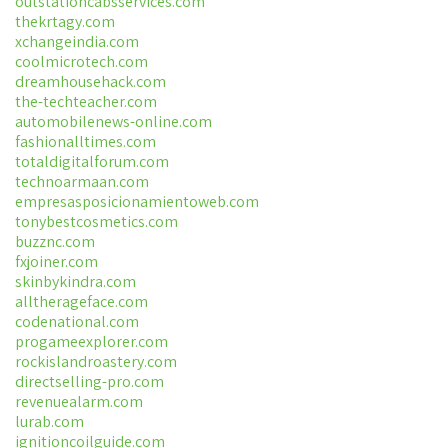
outstationcabsservices.com
thekrtagy.com
xchangeindia.com
coolmicrotech.com
dreamhousehack.com
the-techteacher.com
automobilenews-online.com
fashionalltimes.com
totaldigitalforum.com
technoarmaan.com
empresasposicionamientoweb.com
tonybestcosmetics.com
buzznc.com
fxjoiner.com
skinbykindra.com
alltherageface.com
codenational.com
progameexplorer.com
rockislandroastery.com
directselling-pro.com
revenuealarm.com
lurab.com
ignitioncoilguide.com