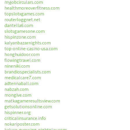
myjobcirculars.com
healthmoreoverfitness.com
topslotxgames.com
routerloggnet.net
dantella6.com
slotsgamesone.com
hispinzone.com
kalyanbazarnights.com
top-online-casino-usa.com
honghuidoor.com
flowingtravel.com
nineniki.com
brandiospecialists.com
medicalcare7.com
adtennaball.com
nabzah.com
mongive.com
matkagameresultsview.com
getsolutionsonline.com
hispinner.org
criticalinsurance.info
nokariposter.com
kalyan-guessing-nightplay.com