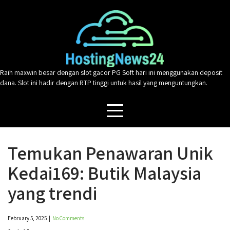
Skip
to
content
Raih maxwin besar dengan slot gacor PG Soft hari ini menggunakan deposit
dana. Slot ini hadir dengan RTP tinggi untuk hasil yang menguntungkan.
Temukan Penawaran Unik
Kedai169: Butik Malaysia
yang trendi
February 5, 2025
|
No Comments