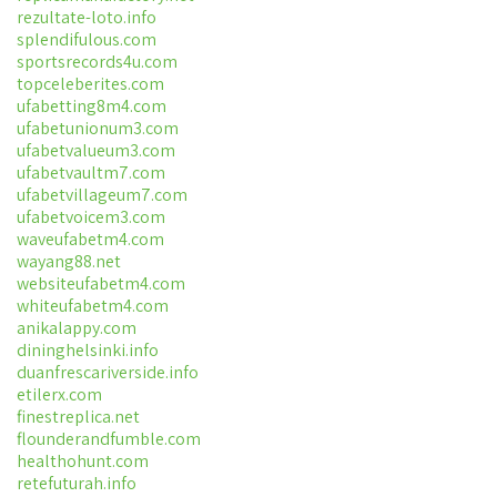
rezultate-loto.info
splendifulous.com
sportsrecords4u.com
topceleberites.com
ufabetting8m4.com
ufabetunionum3.com
ufabetvalueum3.com
ufabetvaultm7.com
ufabetvillageum7.com
ufabetvoicem3.com
waveufabetm4.com
wayang88.net
websiteufabetm4.com
whiteufabetm4.com
anikalappy.com
dininghelsinki.info
duanfrescariverside.info
etilerx.com
finestreplica.net
flounderandfumble.com
healthohunt.com
retefuturah.info