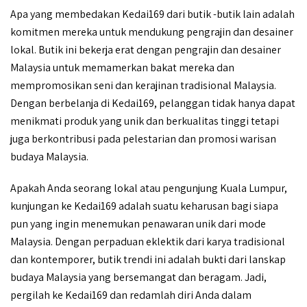
Apa yang membedakan Kedai169 dari butik -butik lain adalah
komitmen mereka untuk mendukung pengrajin dan desainer
lokal. Butik ini bekerja erat dengan pengrajin dan desainer
Malaysia untuk memamerkan bakat mereka dan
mempromosikan seni dan kerajinan tradisional Malaysia.
Dengan berbelanja di Kedai169, pelanggan tidak hanya dapat
menikmati produk yang unik dan berkualitas tinggi tetapi
juga berkontribusi pada pelestarian dan promosi warisan
budaya Malaysia.
Apakah Anda seorang lokal atau pengunjung Kuala Lumpur,
kunjungan ke Kedai169 adalah suatu keharusan bagi siapa
pun yang ingin menemukan penawaran unik dari mode
Malaysia. Dengan perpaduan eklektik dari karya tradisional
dan kontemporer, butik trendi ini adalah bukti dari lanskap
budaya Malaysia yang bersemangat dan beragam. Jadi,
pergilah ke Kedai169 dan redamlah diri Anda dalam