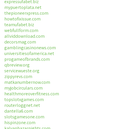
expressufabet.biz
mypuertoplata.net
thepioneerxpress.com
howtofixissue.com
teamufabet.biz
webfullform.com
allviddownload.com
decorsmag.com
gamblingcasinonews.com
universitiesofamerica.net
progameofbrands.com
qbreview.org
servicewueste.org
zippyrevs.com
matkanumbernow.com
myjobcirculars.com
healthmoreoverfitness.com
topslotxgames.com
routerloggnet.net
dantella6.com
slotsgamesone.com
hispinzone.com
kalyanbazarnights.com