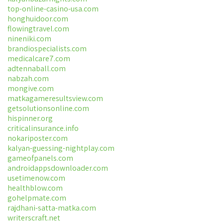
top-online-casino-usa.com
honghuidoor.com
flowingtravel.com
nineniki.com
brandiospecialists.com
medicalcare7.com
adtennaball.com
nabzah.com
mongive.com
matkagameresultsview.com
getsolutionsonline.com
hispinner.org
criticalinsurance.info
nokariposter.com
kalyan-guessing-nightplay.com
gameofpanels.com
androidappsdownloader.com
usetimenow.com
healthblow.com
gohelpmate.com
rajdhani-satta-matka.com
writerscraft.net