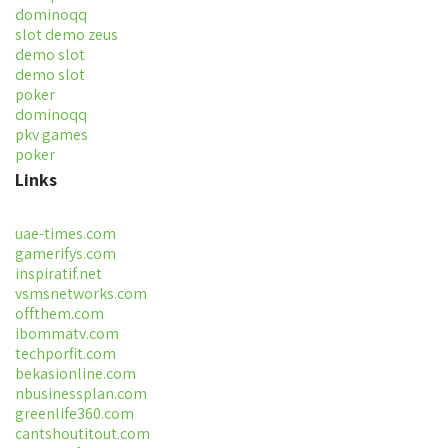
dominoqq
slot demo zeus
demo slot
demo slot
poker
dominoqq
pkv games
poker
Links
uae-times.com
gamerifys.com
inspiratif.net
vsmsnetworks.com
offthem.com
ibommatv.com
techporfit.com
bekasionline.com
nbusinessplan.com
greenlife360.com
cantshoutitout.com