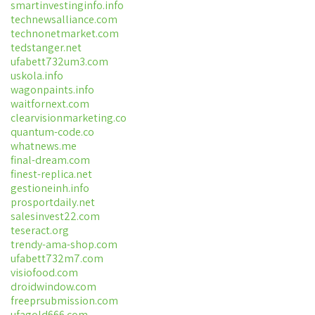
smartinvestinginfo.info
technewsalliance.com
technonetmarket.com
tedstanger.net
ufabett732um3.com
uskola.info
wagonpaints.info
waitfornext.com
clearvisionmarketing.co
quantum-code.co
whatnews.me
final-dream.com
finest-replica.net
gestioneinh.info
prosportdaily.net
salesinvest22.com
teseract.org
trendy-ama-shop.com
ufabett732m7.com
visiofood.com
droidwindow.com
freeprsubmission.com
ufagold666.com