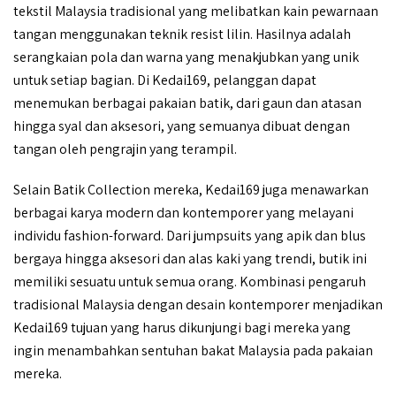
tekstil Malaysia tradisional yang melibatkan kain pewarnaan
tangan menggunakan teknik resist lilin. Hasilnya adalah
serangkaian pola dan warna yang menakjubkan yang unik
untuk setiap bagian. Di Kedai169, pelanggan dapat
menemukan berbagai pakaian batik, dari gaun dan atasan
hingga syal dan aksesori, yang semuanya dibuat dengan
tangan oleh pengrajin yang terampil.
Selain Batik Collection mereka, Kedai169 juga menawarkan
berbagai karya modern dan kontemporer yang melayani
individu fashion-forward. Dari jumpsuits yang apik dan blus
bergaya hingga aksesori dan alas kaki yang trendi, butik ini
memiliki sesuatu untuk semua orang. Kombinasi pengaruh
tradisional Malaysia dengan desain kontemporer menjadikan
Kedai169 tujuan yang harus dikunjungi bagi mereka yang
ingin menambahkan sentuhan bakat Malaysia pada pakaian
mereka.