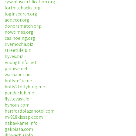
cysapluscertification.org
fortnitehacks.org
loginsearch.org
aodecor.org
donorsmatch.org
nowtimes.org
casinoeing.org
livemocha.biz
streetlife.biz
hyves.biz
enoughinfo.net
pinhive.net
warnabet.net
bollym4u.me
bolly2tollyblog.me
pandaclub.me
flyttevask.io
byhous.com
hartfordplazahotel.com
m-918kissapk.com
nabavkame.info
gakbiasa.com
iflowerhu.info