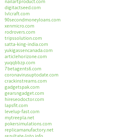
nailartproduct.com
digitactseed.com
lvlcraft.com
90secondmoneyloans.com
xenmicro.com
rodrovers.com
tripssolution.com
satta-king-india.com
yukigassencanada.com
articlehorizone.com
yuqqbbzp.com
7betagents6.com
coronavirusuptodate.com
crackinstreams.com
gadgetspak.com
gearsngadget.com
hireseodoctor.com
lapsfit.com
levelup-fast.com
mytreepla.net
pokersimulations.com
replicamanufactory.net
rezultate-loto.info