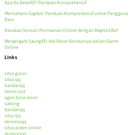
Apa itu Dewi4D? Panduan Komprehensif
Memahami Gajibet: Panduan Komprehensif untuk Pengguna
Baru
Rasakan Sensasi Permainan Online dengan MajesticBet
Menjelajahi Saung4D: Hal Besar Berikutnya dalam Game
Online
Links
situs gacor
situs qq
bandarqq
demo slot
agen bola resmi
sakong
bandarqq
situs qq
dominoqq
situs poker online
dominoqq