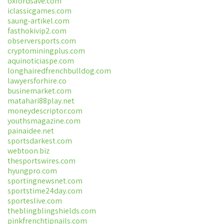
oxfordsave.com
iclassicgames.com
saung-artikel.com
fasthokivip2.com
observersports.com
cryptominingplus.com
aquinoticiaspe.com
longhairedfrenchbulldog.com
lawyersforhire.co
businemarket.com
matahari88play.net
moneydescriptor.com
youthsmagazine.com
painaidee.net
sportsdarkest.com
webtoon.biz
thesportswires.com
hyungpro.com
sportingnewsnet.com
sportstime24day.com
sporteslive.com
theblingblingshields.com
pinkfrenchtipnails.com