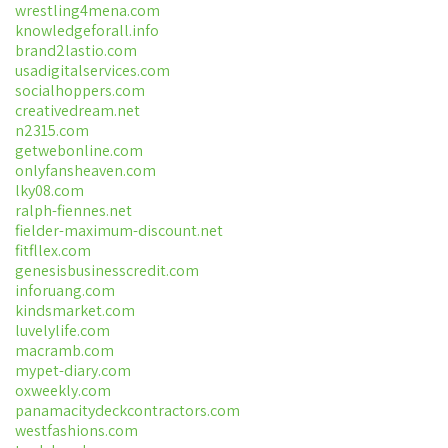
wrestling4mena.com
knowledgeforall.info
brand2lastio.com
usadigitalservices.com
socialhoppers.com
creativedream.net
n2315.com
getwebonline.com
onlyfansheaven.com
lky08.com
ralph-fiennes.net
fielder-maximum-discount.net
fitfllex.com
genesisbusinesscredit.com
inforuang.com
kindsmarket.com
luvelylife.com
macramb.com
mypet-diary.com
oxweekly.com
panamacitydeckcontractors.com
westfashions.com