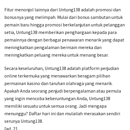
Fitur menonjol lainnya dari Untung138 adalah promosi dan
bonusnya yang melimpah. Mulai dari bonus sambutan untuk
pemain baru hingga promosi berkelanjutan untuk pelanggan
setia, Untung138 memberikan penghargaan kepada para
pemainnya dengan berbagai penawaran menarik yang dapat
meningkatkan pengalaman bermain mereka dan
meningkatkan peluang mereka untuk menang besar.
Secara keseluruhan, Untung138 adalah platform perjudian
online terkemuka yang menawarkan beragam pilihan
permainan kasino dan taruhan olahraga yang menarik.
Apakah Anda seorang penjudi berpengalaman atau pemula
yang ingin mencoba keberuntungan Anda, Untung138
memiliki sesuatu untuk semua orang. Jadi mengapa
menunggu? Daftar hari ini dan mulailah merasakan sendiri
serunya Untung138.
[ad_2]