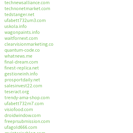
technewsalliance.com
technonetmarket.com
tedstanger.net
ufabett732um3.com
uskola.info
wagonpaints.info
waitfornext.com
clearvisionmarketing.co
quantum-code.co
whatnews.me
final-dream.com
finest-replica.net
gestioneinh.info
prosportdaily.net
salesinvest22.com
teseract.org
trendy-ama-shop.com
ufabett732m7.com
visiofood.com
droidwindow.com
freeprsubmission.com
ufagold666.com