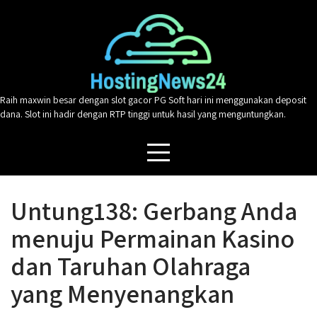
Skip
to
content
Raih maxwin besar dengan slot gacor PG Soft hari ini menggunakan deposit
dana. Slot ini hadir dengan RTP tinggi untuk hasil yang menguntungkan.
Untung138: Gerbang Anda
menuju Permainan Kasino
dan Taruhan Olahraga
yang Menyenangkan