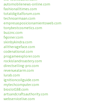
automobilenews-online.com
fashionalltimes.com
totaldigitalforum.com
technoarmaan.com
empresasposicionamientoweb.com
tonybestcosmetics.com
buzznc.com
fxjoiner.com
skinbykindra.com
alltherageface.com
codenational.com
progameexplorer.com
rockislandroastery.com
directselling-pro.com
revenuealarm.com
lurab.com
ignitioncoilguide.com
mytechcomputer.com
bioslot168.com
artsandcraftsauthority.com
webservicelive.com