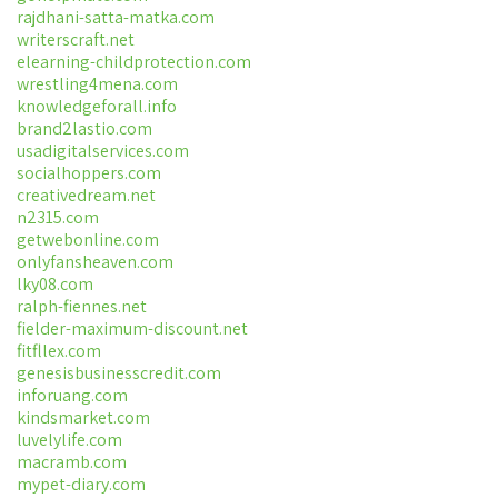
rajdhani-satta-matka.com
writerscraft.net
elearning-childprotection.com
wrestling4mena.com
knowledgeforall.info
brand2lastio.com
usadigitalservices.com
socialhoppers.com
creativedream.net
n2315.com
getwebonline.com
onlyfansheaven.com
lky08.com
ralph-fiennes.net
fielder-maximum-discount.net
fitfllex.com
genesisbusinesscredit.com
inforuang.com
kindsmarket.com
luvelylife.com
macramb.com
mypet-diary.com