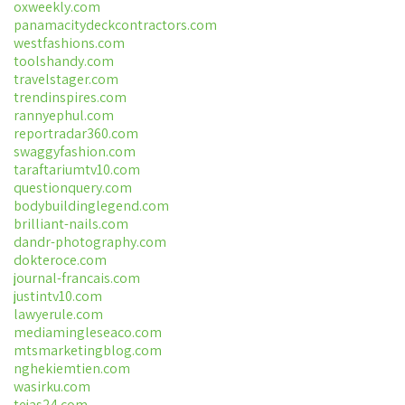
oxweekly.com
panamacitydeckcontractors.com
westfashions.com
toolshandy.com
travelstager.com
trendinspires.com
rannyephul.com
reportradar360.com
swaggyfashion.com
taraftariumtv10.com
questionquery.com
bodybuildinglegend.com
brilliant-nails.com
dandr-photography.com
dokteroce.com
journal-francais.com
justintv10.com
lawyerule.com
mediamingleseaco.com
mtsmarketingblog.com
nghekiemtien.com
wasirku.com
tejas24.com