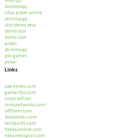
situs qq
dominoqq
situs poker online
dominoqq
slot demo zeus
demo slot
demo slot
poker
dominoqq
pkv games
poker
Links
uae-times.com
gamerifys.com
inspiratif.net
vsmsnetworks.com
offthem.com
ibommatv.com
techporfit.com
bekasionline.com
nbusinessplan.com