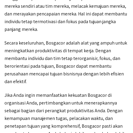
mereka sendiri atau tim mereka, melacak kemajuan mereka,
dan merayakan pencapaian mereka. Hal ini dapat membantu
individu tetap termotivasi dan fokus pada tujuan jangka
panjang mereka.
Secara keseluruhan, Bosgacor adalah alat yang ampuh untuk
meningkatkan produktivitas di tempat kerja. Dengan
membantu individu dan tim tetap terorganisir, fokus, dan
berorientasi pada tujuan, Bosgacor dapat membantu
perusahaan mencapai tujuan bisnisnya dengan lebih efisien
dan efektif.
Jika Anda ingin memanfaatkan kekuatan Bosgacor di
organisasi Anda, pertimbangkan untuk menerapkannya
sebagai bagian dari perangkat produktivitas Anda. Dengan
kemampuan manajemen tugas, pelacakan waktu, dan
penetapan tujuan yang komprehensif, Bosgacor pasti akan