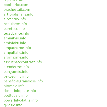
poolturbo.com
prachestait.com
artforafghans.info
airvendio.info
healthexe.info
puretecx.info
tecadvance.info
aminityio.info
amiolahu.info
ampacheme.info
ampullahu.info
aromaxme.info
asserthatecontrast.info
atenderme.info
bangumiio.info
bekosunhu.info
beneficialgrandiose.info
blomaio.info
dosellinfoplete.info
podtubeio.info
powerfulvolatile.info
qvidsio.info