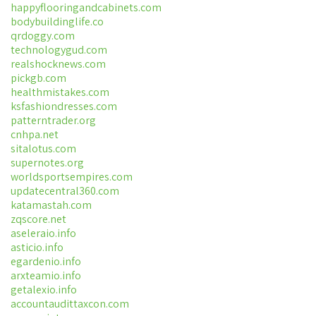
happyflooringandcabinets.com
bodybuildinglife.co
qrdoggy.com
technologygud.com
realshocknews.com
pickgb.com
healthmistakes.com
ksfashiondresses.com
patterntrader.org
cnhpa.net
sitalotus.com
supernotes.org
worldsportsempires.com
updatecentral360.com
katamastah.com
zqscore.net
aseleraio.info
asticio.info
egardenio.info
arxteamio.info
getalexio.info
accountaudittaxcon.com