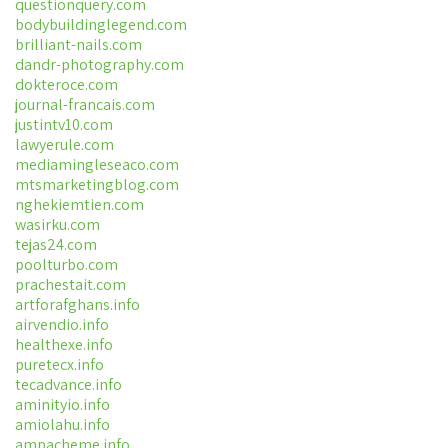
questionquery.com
bodybuildinglegend.com
brilliant-nails.com
dandr-photography.com
dokteroce.com
journal-francais.com
justintv10.com
lawyerule.com
mediamingleseaco.com
mtsmarketingblog.com
nghekiemtien.com
wasirku.com
tejas24.com
poolturbo.com
prachestait.com
artforafghans.info
airvendio.info
healthexe.info
puretecx.info
tecadvance.info
aminityio.info
amiolahu.info
ampacheme.info