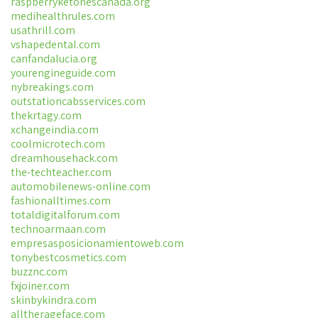
raspberryketonescanada.org
medihealthrules.com
usathrill.com
vshapedental.com
canfandalucia.org
yourengineguide.com
nybreakings.com
outstationcabsservices.com
thekrtagy.com
xchangeindia.com
coolmicrotech.com
dreamhousehack.com
the-techteacher.com
automobilenews-online.com
fashionalltimes.com
totaldigitalforum.com
technoarmaan.com
empresasposicionamientoweb.com
tonybestcosmetics.com
buzznc.com
fxjoiner.com
skinbykindra.com
alltherageface.com