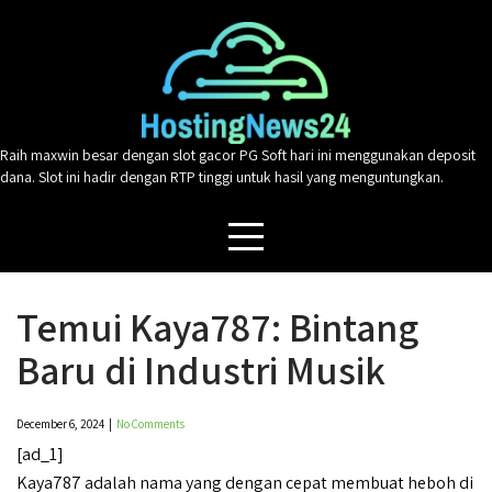
Skip
to
content
Raih maxwin besar dengan slot gacor PG Soft hari ini menggunakan deposit
dana. Slot ini hadir dengan RTP tinggi untuk hasil yang menguntungkan.
Temui Kaya787: Bintang
Baru di Industri Musik
December 6, 2024
|
No Comments
[ad_1]
Kaya787 adalah nama yang dengan cepat membuat heboh di