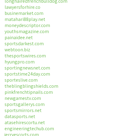
longhairedfrenchbulldog.com
lawyersforhire.co
businemarket.com
matahari88play.net
moneydescriptor.com
youthsmagazine.com
painaidee.net
sportsdarkest.com
webtoon.biz
thesportswires.com
hyungpro.com
sportingnewsnet.com
sportstime24day.com
sporteslive.com
theblingblingshields.com
pinkfrenchtipnails.com
newgamestv.com
sportsgallerys.com
sportsmirrors.net
datasports.net
atasehirescortu.net
engineeringtechub.com
jerryescorts.com