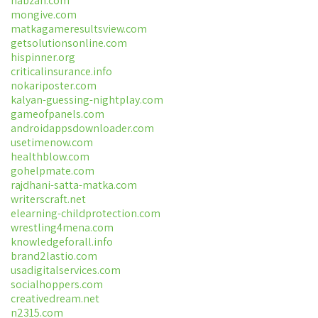
nabzah.com
mongive.com
matkagameresultsview.com
getsolutionsonline.com
hispinner.org
criticalinsurance.info
nokariposter.com
kalyan-guessing-nightplay.com
gameofpanels.com
androidappsdownloader.com
usetimenow.com
healthblow.com
gohelpmate.com
rajdhani-satta-matka.com
writerscraft.net
elearning-childprotection.com
wrestling4mena.com
knowledgeforall.info
brand2lastio.com
usadigitalservices.com
socialhoppers.com
creativedream.net
n2315.com