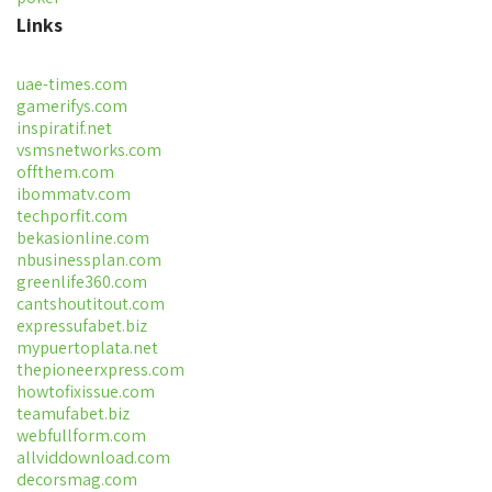
Links
uae-times.com
gamerifys.com
inspiratif.net
vsmsnetworks.com
offthem.com
ibommatv.com
techporfit.com
bekasionline.com
nbusinessplan.com
greenlife360.com
cantshoutitout.com
expressufabet.biz
mypuertoplata.net
thepioneerxpress.com
howtofixissue.com
teamufabet.biz
webfullform.com
allviddownload.com
decorsmag.com