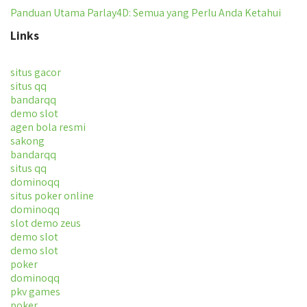
Panduan Utama Parlay4D: Semua yang Perlu Anda Ketahui
Links
situs gacor
situs qq
bandarqq
demo slot
agen bola resmi
sakong
bandarqq
situs qq
dominoqq
situs poker online
dominoqq
slot demo zeus
demo slot
demo slot
poker
dominoqq
pkv games
poker