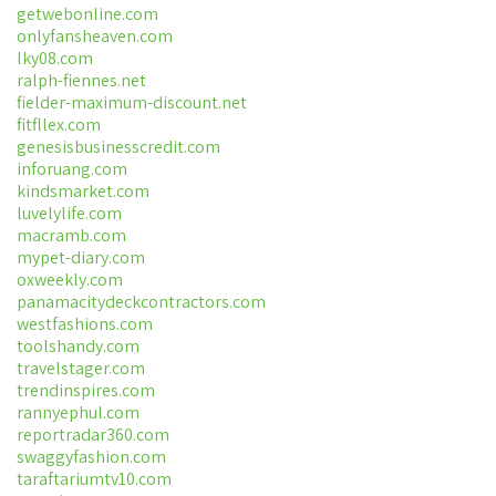
getwebonline.com
onlyfansheaven.com
lky08.com
ralph-fiennes.net
fielder-maximum-discount.net
fitfllex.com
genesisbusinesscredit.com
inforuang.com
kindsmarket.com
luvelylife.com
macramb.com
mypet-diary.com
oxweekly.com
panamacitydeckcontractors.com
westfashions.com
toolshandy.com
travelstager.com
trendinspires.com
rannyephul.com
reportradar360.com
swaggyfashion.com
taraftariumtv10.com