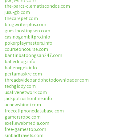
the-parcs-clematiscondos.com
jusu-gb.com
thecarepet.com
blogwriterplus.com
guestpostingseo.com
casinogambitpro.info
pokerplaymasters.info
courseoncourse.com
bantinbatdongsan247.com
bahednog.info
bahenxgek.info
pertamaskre.com
threadsvideoandphotodownloader.com
techgiddy.com
usalivenetwork.com
jackpotrushonline.info
ucnewshindi.com
freecellphonedatabase.com
gamersrope.com
exellewebmedia.com
free-gamestop.com
sinbadtravels.com