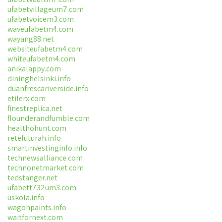
ufabetvillageum7.com
ufabetvoicem3.com
waveufabetm4.com
wayang88.net
websiteufabetm4.com
whiteufabetm4.com
anikalappy.com
dininghelsinki.info
duanfrescariverside.info
etilerx.com
finestreplica.net
flounderandfumble.com
healthohunt.com
retefuturah.info
smartinvestinginfo.info
technewsalliance.com
technonetmarket.com
tedstanger.net
ufabett732um3.com
uskola.info
wagonpaints.info
waitfornext.com