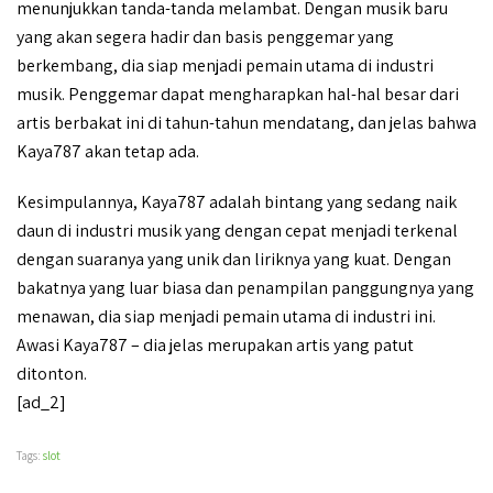
menunjukkan tanda-tanda melambat. Dengan musik baru
yang akan segera hadir dan basis penggemar yang
berkembang, dia siap menjadi pemain utama di industri
musik. Penggemar dapat mengharapkan hal-hal besar dari
artis berbakat ini di tahun-tahun mendatang, dan jelas bahwa
Kaya787 akan tetap ada.
Kesimpulannya, Kaya787 adalah bintang yang sedang naik
daun di industri musik yang dengan cepat menjadi terkenal
dengan suaranya yang unik dan liriknya yang kuat. Dengan
bakatnya yang luar biasa dan penampilan panggungnya yang
menawan, dia siap menjadi pemain utama di industri ini.
Awasi Kaya787 – dia jelas merupakan artis yang patut
ditonton.
[ad_2]
Tags:
slot