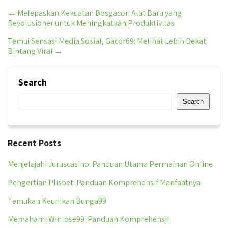
Post
←
Melepaskan Kekuatan Bosgacor: Alat Baru yang
Revolusioner untuk Meningkatkan Produktivitas
navigation
Temui Sensasi Media Sosial, Gacor69: Melihat Lebih Dekat
Bintang Viral
→
Search
Search
Recent Posts
Menjelajahi Juruscasino: Panduan Utama Permainan Online
Pengertian Plisbet: Panduan Komprehensif Manfaatnya
Temukan Keunikan Bunga99
Memahami Winlose99: Panduan Komprehensif