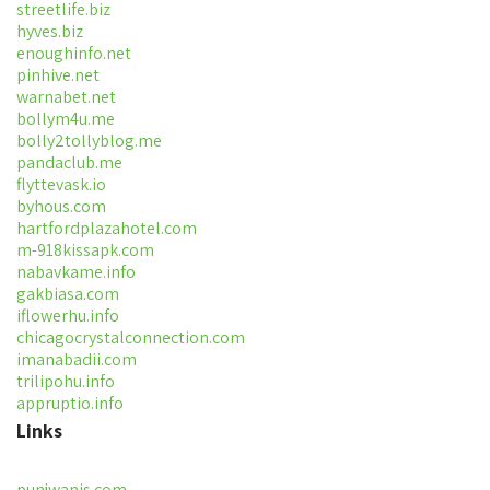
streetlife.biz
hyves.biz
enoughinfo.net
pinhive.net
warnabet.net
bollym4u.me
bolly2tollyblog.me
pandaclub.me
flyttevask.io
byhous.com
hartfordplazahotel.com
m-918kissapk.com
nabavkame.info
gakbiasa.com
iflowerhu.info
chicagocrystalconnection.com
imanabadii.com
trilipohu.info
appruptio.info
Links
punjwanis.com