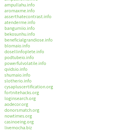
ampullahu.info
aromaxme.info
asserthatecontrast.info
atenderme.info
bangumiio.info
bekosunhu.info
beneficialgrandiose.info
blomaio.info
dosellinfoplete.info
podtubeio.info
powerfulvolatile.info
qvidsio.info
shumaio.info
slotherio.info
cysapluscertification.org
fortnitehacks.org
loginsearch.org
aodecor.org
donorsmatch.org
nowtimes.org
casinoeing.org
livemocha.biz